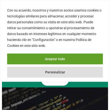
Saltar
al
Con su acuerdo, nosotros y nuestros socios usamos cookies o
FORTINUX.COM
contenido
tecnologías similares para almacenar, acceder y procesar
datos personales como su visita en este sitio web. Puede
retirar su consentimiento u oponerse al procesamiento de
08004 – Barcelona
datos basado en intereses legítimos en cualquier momento
Cataluña – España
haciendo clic en "Configuración" o en nuestra Política de
info@fortinux.com
Cookies en este sitio web.
SLA 24 hs. Soporte Online
0034 – 644 79 25 79
Aceptar todo
Lun – Vie 9:00 AM a 6:00PM
Personalizar
Contacto