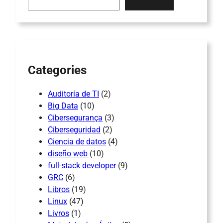
a
r
c
h
Categories
Auditoría de TI
(2)
Big Data
(10)
Cibersegurança
(3)
Ciberseguridad
(2)
Ciencia de datos
(4)
diseño web
(10)
full-stack developer
(9)
GRC
(6)
Libros
(19)
Linux
(47)
Livros
(1)