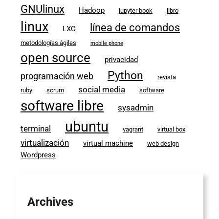
GNUlinux
Hadoop
jupyter book
libro
linux
línea de comandos
LXC
metodologías ágiles
mobile phone
open source
privacidad
Python
programación web
revista
social media
ruby
scrum
software
software libre
sysadmin
ubuntu
terminal
vagrant
virtual box
virtualización
virtual machine
web design
Wordpress
Archives