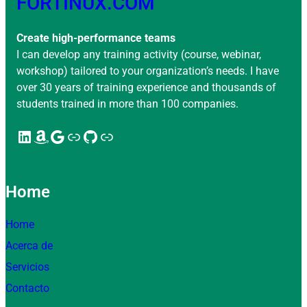
FORTINUX.COM
Create high-performance teams
I can develop any training activity (course, webinar,
workshop) tailored to your organization’s needs. I have
over 30 years of training experience and thousands of
students trained in more than 100 companies.
LinkedIn
Amazon
Google
Enlace
GitHub
Enlace
Home
Home
Acerca de
Servicios
Contacto