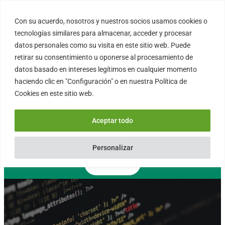
Saltar
al
Con su acuerdo, nosotros y nuestros socios usamos cookies o
FORTINUX.COM
contenido
tecnologías similares para almacenar, acceder y procesar
datos personales como su visita en este sitio web. Puede
retirar su consentimiento u oponerse al procesamiento de
08004 – Barcelona
datos basado en intereses legítimos en cualquier momento
Cataluña – España
haciendo clic en "Configuración" o en nuestra Política de
info@fortinux.com
Cookies en este sitio web.
SLA 24 hs. Soporte Online
0034 – 644 79 25 79
Aceptar todo
Lun – Vie 9:00 AM a 6:00PM
Personalizar
Contacto