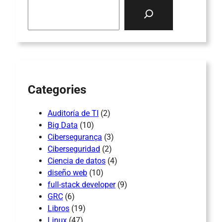
S
e
a
r
c
h
Categories
Auditoría de TI
(2)
Big Data
(10)
Cibersegurança
(3)
Ciberseguridad
(2)
Ciencia de datos
(4)
diseño web
(10)
full-stack developer
(9)
GRC
(6)
Libros
(19)
Linux
(47)