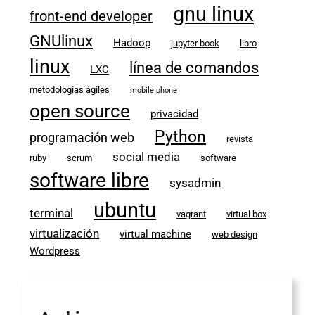
gnu linux
front-end developer
GNUlinux
Hadoop
jupyter book
libro
linux
línea de comandos
LXC
metodologías ágiles
mobile phone
open source
privacidad
Python
programación web
revista
social media
ruby
scrum
software
software libre
sysadmin
ubuntu
terminal
vagrant
virtual box
virtualización
virtual machine
web design
Wordpress