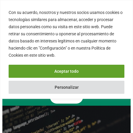
Saltar
al
Con su acuerdo, nosotros y nuestros socios usamos cookies o
FORTINUX.COM
contenido
tecnologías similares para almacenar, acceder y procesar
datos personales como su visita en este sitio web. Puede
retirar su consentimiento u oponerse al procesamiento de
08004 – Barcelona
datos basado en intereses legítimos en cualquier momento
Cataluña – España
haciendo clic en "Configuración" o en nuestra Política de
info@fortinux.com
Cookies en este sitio web.
SLA 24 hs. Soporte Online
0034 – 644 79 25 79
Aceptar todo
Lun – Vie 9:00 AM a 6:00PM
Personalizar
Contacto