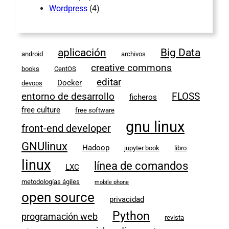
Wordpress
(4)
aplicación
Big Data
android
archivos
creative commons
books
CentOS
editar
Docker
devops
entorno de desarrollo
FLOSS
ficheros
free culture
free software
gnu linux
front-end developer
GNUlinux
Hadoop
jupyter book
libro
linux
línea de comandos
LXC
metodologías ágiles
mobile phone
open source
privacidad
Python
programación web
revista