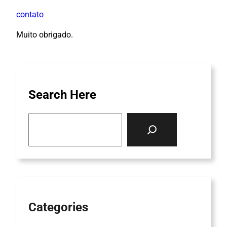
contato
Muito obrigado
.
Search Here
S
e
a
r
c
h
Categories