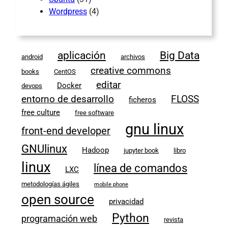
Wordpress
(4)
aplicación
Big Data
android
archivos
creative commons
books
CentOS
editar
Docker
devops
entorno de desarrollo
FLOSS
ficheros
free culture
free software
gnu linux
front-end developer
GNUlinux
Hadoop
jupyter book
libro
linux
línea de comandos
LXC
metodologías ágiles
mobile phone
open source
privacidad
Python
programación web
revista