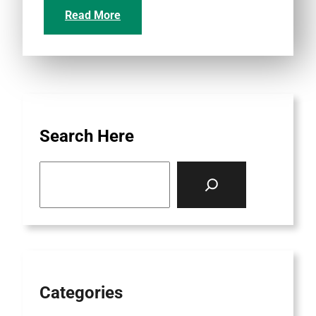
Read More
Search Here
S
e
a
r
c
h
Categories