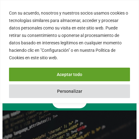
Saltar
al
Con su acuerdo, nosotros y nuestros socios usamos cookies o
FORTINUX.COM
contenido
tecnologías similares para almacenar, acceder y procesar
datos personales como su visita en este sitio web. Puede
retirar su consentimiento u oponerse al procesamiento de
08004 – Barcelona
datos basado en intereses legítimos en cualquier momento
Cataluña – España
haciendo clic en "Configuración" o en nuestra Política de
info@fortinux.com
Cookies en este sitio web.
SLA 24 hs. Soporte Online
0034 – 644 79 25 79
Aceptar todo
Lun – Vie 9:00 AM a 6:00PM
Personalizar
Contacto