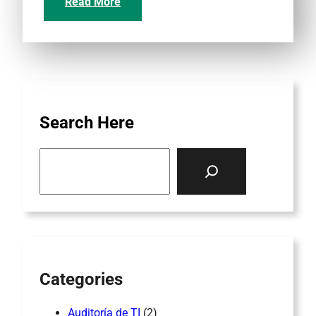
Read More
Search Here
S
e
a
r
c
h
Categories
Auditoría de TI
(2)