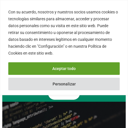
Saltar
al
Con su acuerdo, nosotros y nuestros socios usamos cookies o
FORTINUX.COM
contenido
tecnologías similares para almacenar, acceder y procesar
datos personales como su visita en este sitio web. Puede
retirar su consentimiento u oponerse al procesamiento de
08004 – Barcelona
datos basado en intereses legítimos en cualquier momento
Cataluña – España
haciendo clic en "Configuración" o en nuestra Política de
info@fortinux.com
Cookies en este sitio web.
SLA 24 hs. Soporte Online
0034 – 644 79 25 79
Aceptar todo
Lun – Vie 9:00 AM a 6:00PM
Personalizar
Contacto