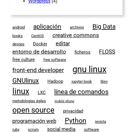
Wordpress
(4)
aplicación
Big Data
android
archivos
creative commons
books
CentOS
editar
Docker
devops
entorno de desarrollo
FLOSS
ficheros
free culture
free software
gnu linux
front-end developer
GNUlinux
Hadoop
jupyter book
libro
linux
línea de comandos
LXC
metodologías ágiles
mobile phone
open source
privacidad
Python
programación web
revista
social media
ruby
scrum
software