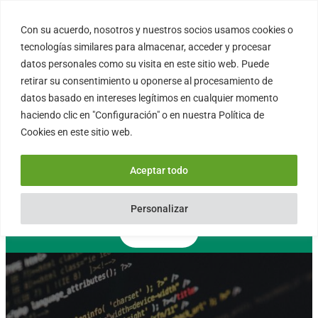
Saltar
al
Con su acuerdo, nosotros y nuestros socios usamos cookies o
FORTINUX.COM
contenido
tecnologías similares para almacenar, acceder y procesar
datos personales como su visita en este sitio web. Puede
retirar su consentimiento u oponerse al procesamiento de
08004 – Barcelona
datos basado en intereses legítimos en cualquier momento
Cataluña – España
haciendo clic en "Configuración" o en nuestra Política de
info@fortinux.com
Cookies en este sitio web.
SLA 24 hs. Soporte Online
0034 – 644 79 25 79
Aceptar todo
Lun – Vie 9:00 AM a 6:00PM
Personalizar
Contacto