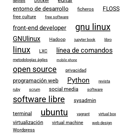
editar
Docker
devops
entorno de desarrollo
FLOSS
ficheros
free culture
free software
gnu linux
front-end developer
GNUlinux
Hadoop
jupyter book
libro
linux
línea de comandos
LXC
metodologías ágiles
mobile phone
open source
privacidad
Python
programación web
revista
social media
ruby
scrum
software
software libre
sysadmin
ubuntu
terminal
vagrant
virtual box
virtualización
virtual machine
web design
Wordpress