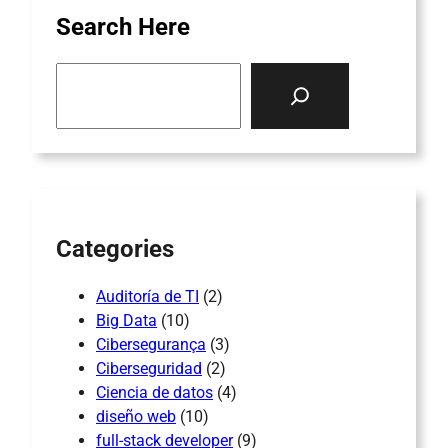
Search Here
S
e
a
r
c
h
Categories
Auditoría de TI
(2)
Big Data
(10)
Cibersegurança
(3)
Ciberseguridad
(2)
Ciencia de datos
(4)
diseño web
(10)
full-stack developer
(9)