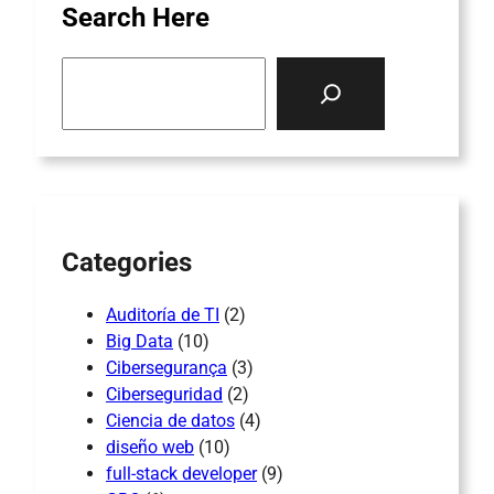
Search Here
S
e
a
r
c
h
Categories
Auditoría de TI
(2)
Big Data
(10)
Cibersegurança
(3)
Ciberseguridad
(2)
Ciencia de datos
(4)
diseño web
(10)
full-stack developer
(9)