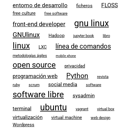
entorno de desarrollo
FLOSS
ficheros
free culture
free software
gnu linux
front-end developer
GNUlinux
Hadoop
jupyter book
libro
linux
línea de comandos
LXC
metodologías ágiles
mobile phone
open source
privacidad
Python
programación web
revista
social media
ruby
scrum
software
software libre
sysadmin
ubuntu
terminal
vagrant
virtual box
virtualización
virtual machine
web design
Wordpress