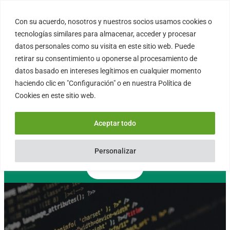
Saltar
al
Con su acuerdo, nosotros y nuestros socios usamos cookies o
FORTINUX.COM
contenido
tecnologías similares para almacenar, acceder y procesar
datos personales como su visita en este sitio web. Puede
retirar su consentimiento u oponerse al procesamiento de
08004 – Barcelona
datos basado en intereses legítimos en cualquier momento
Cataluña – España
haciendo clic en "Configuración" o en nuestra Política de
info@fortinux.com
Cookies en este sitio web.
SLA 24 hs. Soporte Online
0034 – 644 79 25 79
Aceptar todo
Lun – Vie 9:00 AM a 6:00PM
Personalizar
Contacto