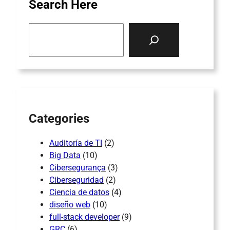
Search Here
S
e
a
r
c
h
Categories
Auditoría de TI
(2)
Big Data
(10)
Cibersegurança
(3)
Ciberseguridad
(2)
Ciencia de datos
(4)
diseño web
(10)
full-stack developer
(9)
GRC
(6)