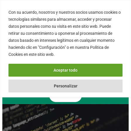
Saltar
al
Con su acuerdo, nosotros y nuestros socios usamos cookies o
FORTINUX.COM
contenido
tecnologías similares para almacenar, acceder y procesar
datos personales como su visita en este sitio web. Puede
retirar su consentimiento u oponerse al procesamiento de
08004 – Barcelona
datos basado en intereses legítimos en cualquier momento
Cataluña – España
haciendo clic en "Configuración" o en nuestra Política de
info@fortinux.com
Cookies en este sitio web.
SLA 24 hs. Soporte Online
0034 – 644 79 25 79
Aceptar todo
Lun – Vie 9:00 AM a 6:00PM
Personalizar
Contacto