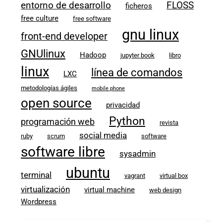
entorno de desarrollo
FLOSS
ficheros
free culture
free software
gnu linux
front-end developer
GNUlinux
Hadoop
jupyter book
libro
linux
línea de comandos
LXC
metodologías ágiles
mobile phone
open source
privacidad
Python
programación web
revista
social media
ruby
scrum
software
software libre
sysadmin
ubuntu
terminal
vagrant
virtual box
virtualización
virtual machine
web design
Wordpress