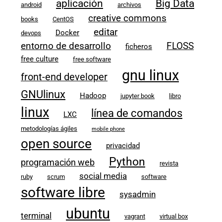
aplicación
Big Data
android
archivos
creative commons
books
CentOS
editar
Docker
devops
entorno de desarrollo
FLOSS
ficheros
free culture
free software
gnu linux
front-end developer
GNUlinux
Hadoop
jupyter book
libro
linux
línea de comandos
LXC
metodologías ágiles
mobile phone
open source
privacidad
Python
programación web
revista
social media
ruby
scrum
software
software libre
sysadmin
ubuntu
terminal
vagrant
virtual box