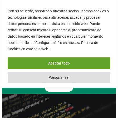
Saltar
al
Con su acuerdo, nosotros y nuestros socios usamos cookies o
FORTINUX.COM
contenido
tecnologías similares para almacenar, acceder y procesar
datos personales como su visita en este sitio web. Puede
retirar su consentimiento u oponerse al procesamiento de
08004 – Barcelona
datos basado en intereses legítimos en cualquier momento
Cataluña – España
haciendo clic en "Configuración" o en nuestra Política de
info@fortinux.com
Cookies en este sitio web.
SLA 24 hs. Soporte Online
0034 – 644 79 25 79
Aceptar todo
Lun – Vie 9:00 AM a 6:00PM
Personalizar
Contacto