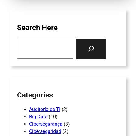
Search Here
S
e
a
r
c
h
Categories
Auditoría de TI
(2)
Big Data
(10)
Cibersegurança
(3)
Ciberseguridad
(2)