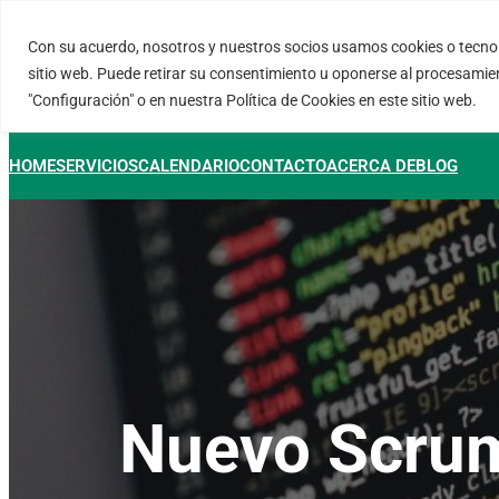
Saltar
al
Con su acuerdo, nosotros y nuestros socios usamos cookies o tecnol
FORTINUX.COM
contenido
sitio web. Puede retirar su consentimiento u oponerse al procesamie
"Configuración" o en nuestra Política de Cookies en este sitio web.
HOME
SERVICIOS
CALENDARIO
CONTACTO
ACERCA DE
BLOG
Nuevo Scrum