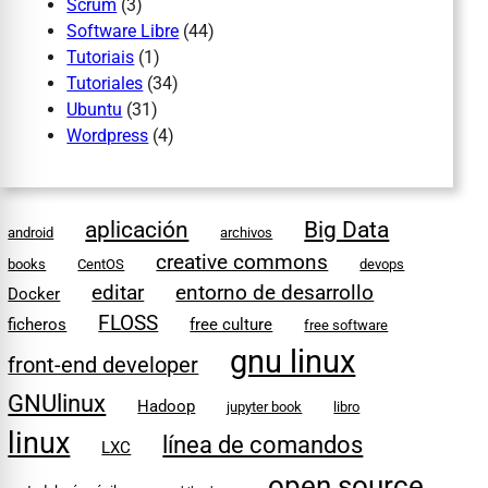
Scrum
(3)
Software Libre
(44)
Tutoriais
(1)
Tutoriales
(34)
Ubuntu
(31)
Wordpress
(4)
aplicación
Big Data
android
archivos
creative commons
books
CentOS
devops
editar
entorno de desarrollo
Docker
FLOSS
ficheros
free culture
free software
gnu linux
front-end developer
GNUlinux
Hadoop
jupyter book
libro
linux
línea de comandos
LXC
open source