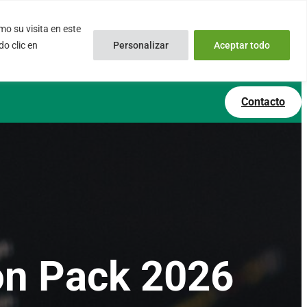
o su visita en este
inux.com
0034 – 644 79 25 79
o clic en
Personalizar
Aceptar todo
 Soporte Online
Lun – Vie 9:00 AM a 6:00PM
Contacto
on Pack 2026