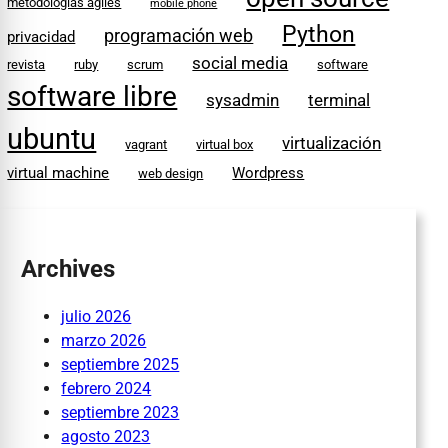
metodologías ágiles
mobile phone
Python
programación web
privacidad
social media
revista
ruby
scrum
software
software libre
sysadmin
terminal
ubuntu
virtualización
vagrant
virtual box
virtual machine
Wordpress
web design
Archives
julio 2026
marzo 2026
septiembre 2025
febrero 2024
septiembre 2023
agosto 2023