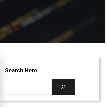
Search Here
S
e
a
r
c