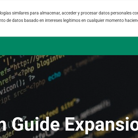
ogías similares para almacenar, acceder y procesar datos personales com
08004 – Barcelona
info@fort
nto de datos basado en intereses legítimos en cualquier momento haciend
Cataluña – España
SLA 24 hs.
 Guide Expansi