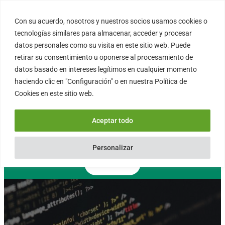
Saltar
al
Con su acuerdo, nosotros y nuestros socios usamos cookies o
FORTINUX.COM
contenido
tecnologías similares para almacenar, acceder y procesar
datos personales como su visita en este sitio web. Puede
retirar su consentimiento u oponerse al procesamiento de
08004 – Barcelona
datos basado en intereses legítimos en cualquier momento
Cataluña – España
haciendo clic en "Configuración" o en nuestra Política de
info@fortinux.com
Cookies en este sitio web.
SLA 24 hs. Soporte Online
0034 – 644 79 25 79
Aceptar todo
Lun – Vie 9:00 AM a 6:00PM
Personalizar
Contacto