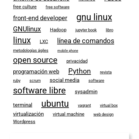
free culture
free software
gnu linux
front-end developer
GNUlinux
Hadoop
jupyter book
libro
linux
línea de comandos
LXC
metodologías ágiles
mobile phone
open source
privacidad
Python
programación web
revista
social media
ruby
scrum
software
software libre
sysadmin
ubuntu
terminal
vagrant
virtual box
virtualización
virtual machine
web design
Wordpress