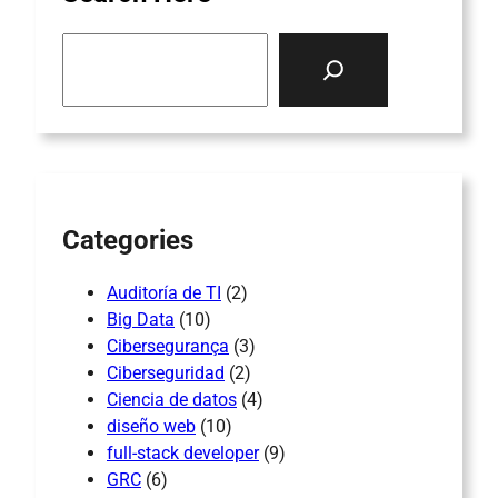
S
e
a
r
c
h
Categories
Auditoría de TI
(2)
Big Data
(10)
Cibersegurança
(3)
Ciberseguridad
(2)
Ciencia de datos
(4)
diseño web
(10)
full-stack developer
(9)
GRC
(6)