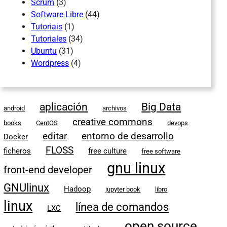
Scrum
(3)
Software Libre
(44)
Tutoriais
(1)
Tutoriales
(34)
Ubuntu
(31)
Wordpress
(4)
aplicación
Big Data
android
archivos
creative commons
books
CentOS
devops
editar
entorno de desarrollo
Docker
FLOSS
ficheros
free culture
free software
gnu linux
front-end developer
GNUlinux
Hadoop
jupyter book
libro
linux
línea de comandos
LXC
open source