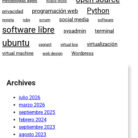
metodologías ágiles
mobile phone
Python
programación web
privacidad
social media
revista
ruby
scrum
software
software libre
sysadmin
terminal
ubuntu
virtualización
vagrant
virtual box
virtual machine
Wordpress
web design
Archives
julio 2026
marzo 2026
septiembre 2025
febrero 2024
septiembre 2023
agosto 2023