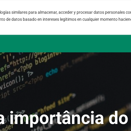
ogías similares para almacenar, acceder y procesar datos personales com
08004 – Barcelona
info@fort
nto de datos basado en intereses legítimos en cualquier momento haciend
Cataluña – España
SLA 24 hs.
a importância d