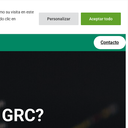
o su visita en este
inux.com
0034 – 644 79 25 79
o clic en
Personalizar
Aceptar todo
 Soporte Online
Lun – Vie 9:00 AM a 6:00PM
Contacto
o GRC?