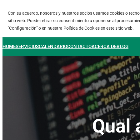
Saltar
al
Con su acuerdo, nosotros y nuestros socios usamos cookies o tecnol
FORTINUX.COM
contenido
sitio web. Puede retirar su consentimiento u oponerse al procesamie
"Configuración" o en nuestra Política de Cookies en este sitio web.
HOME
SERVICIOS
CALENDARIO
CONTACTO
ACERCA DE
BLOG
Qual 