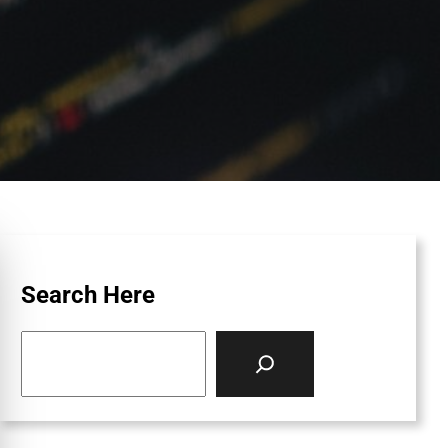
Search Here
S
e
a
r
c