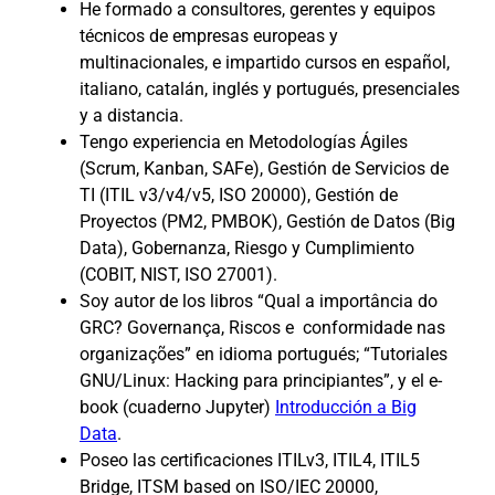
He formado a consultores, gerentes y equipos
técnicos de empresas europeas y
multinacionales, e impartido cursos en español,
italiano, catalán, inglés y portugués, presenciales
y a distancia.
Tengo experiencia en Metodologías Ágiles
(Scrum, Kanban, SAFe), Gestión de Servicios de
TI (ITIL v3/v4/v5, ISO 20000), Gestión de
Proyectos (PM2, PMBOK), Gestión de Datos (Big
Data), Gobernanza, Riesgo y Cumplimiento
(COBIT, NIST, ISO 27001).
Soy autor de los libros “Qual a importância do
GRC? Governança, Riscos e conformidade nas
organizações” en idioma portugués; “Tutoriales
GNU/Linux: Hacking para principiantes”, y el e-
book (cuaderno Jupyter)
Introducción a Big
Data
.
Poseo las certificaciones ITILv3, ITIL4, ITIL5
Bridge, ITSM based on ISO/IEC 20000,