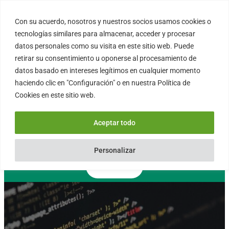
Saltar
al
Con su acuerdo, nosotros y nuestros socios usamos cookies o
FORTINUX.COM
contenido
tecnologías similares para almacenar, acceder y procesar
datos personales como su visita en este sitio web. Puede
retirar su consentimiento u oponerse al procesamiento de
08004 – Barcelona
datos basado en intereses legítimos en cualquier momento
Cataluña – España
haciendo clic en "Configuración" o en nuestra Política de
info@fortinux.com
Cookies en este sitio web.
SLA 24 hs. Soporte Online
0034 – 644 79 25 79
Aceptar todo
Lun – Vie 9:00 AM a 6:00PM
Personalizar
Contacto