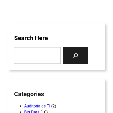
Search Here
S
e
a
r
c
h
Categories
Auditoría de TI
(2)
Big Data
(10)