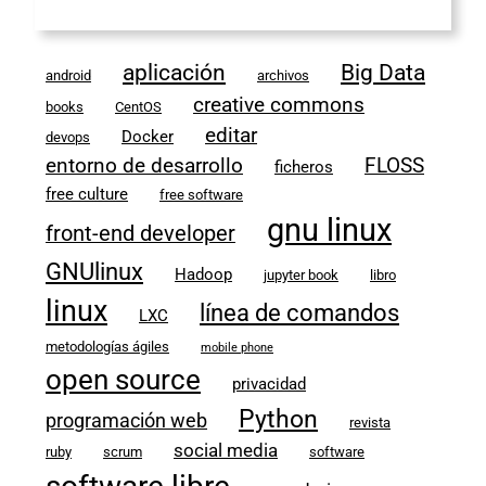
aplicación
Big Data
android
archivos
creative commons
books
CentOS
editar
Docker
devops
entorno de desarrollo
FLOSS
ficheros
free culture
free software
gnu linux
front-end developer
GNUlinux
Hadoop
jupyter book
libro
linux
línea de comandos
LXC
metodologías ágiles
mobile phone
open source
privacidad
Python
programación web
revista
social media
ruby
scrum
software