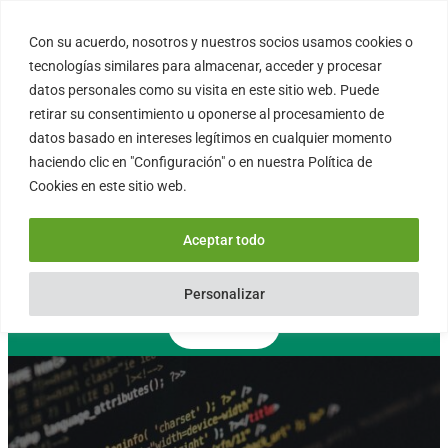
Saltar
al
Con su acuerdo, nosotros y nuestros socios usamos cookies o
FORTINUX.COM
contenido
tecnologías similares para almacenar, acceder y procesar
datos personales como su visita en este sitio web. Puede
retirar su consentimiento u oponerse al procesamiento de
08004 – Barcelona
datos basado en intereses legítimos en cualquier momento
Cataluña – España
haciendo clic en "Configuración" o en nuestra Política de
info@fortinux.com
Cookies en este sitio web.
SLA 24 hs. Soporte Online
0034 – 644 79 25 79
Aceptar todo
Lun – Vie 9:00 AM a 6:00PM
Personalizar
Contacto