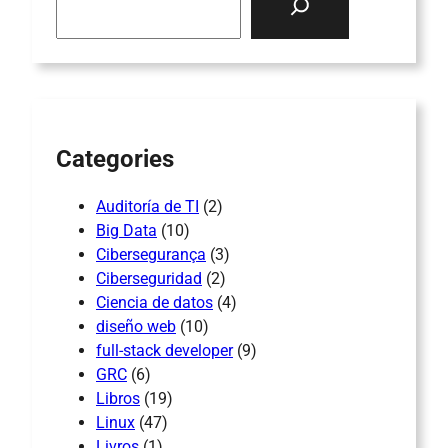
e
a
r
c
h
Categories
Auditoría de TI
(2)
Big Data
(10)
Cibersegurança
(3)
Ciberseguridad
(2)
Ciencia de datos
(4)
diseño web
(10)
full-stack developer
(9)
GRC
(6)
Libros
(19)
Linux
(47)
Livros
(1)