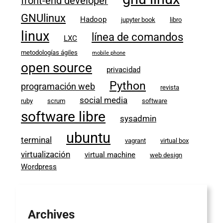
front-end developer
GNUlinux
Hadoop
jupyter book
libro
linux
línea de comandos
LXC
metodologías ágiles
mobile phone
open source
privacidad
Python
programación web
revista
social media
ruby
scrum
software
software libre
sysadmin
ubuntu
terminal
vagrant
virtual box
virtualización
virtual machine
web design
Wordpress
Archives