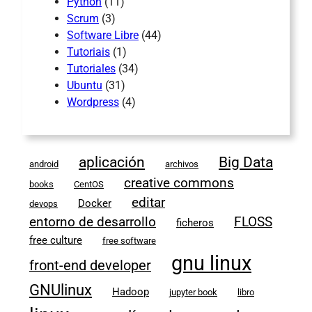
Python
(11)
Scrum
(3)
Software Libre
(44)
Tutoriais
(1)
Tutoriales
(34)
Ubuntu
(31)
Wordpress
(4)
aplicación
Big Data
android
archivos
creative commons
books
CentOS
editar
Docker
devops
entorno de desarrollo
FLOSS
ficheros
free culture
free software
gnu linux
front-end developer
GNUlinux
Hadoop
jupyter book
libro