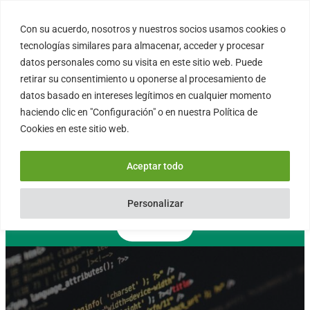
Saltar
al
Con su acuerdo, nosotros y nuestros socios usamos cookies o
FORTINUX.COM
contenido
tecnologías similares para almacenar, acceder y procesar
datos personales como su visita en este sitio web. Puede
retirar su consentimiento u oponerse al procesamiento de
08004 – Barcelona
datos basado en intereses legítimos en cualquier momento
Cataluña – España
haciendo clic en "Configuración" o en nuestra Política de
info@fortinux.com
Cookies en este sitio web.
SLA 24 hs. Soporte Online
0034 – 644 79 25 79
Aceptar todo
Lun – Vie 9:00 AM a 6:00PM
Personalizar
Contacto