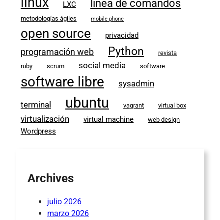
linux
línea de comandos
LXC
metodologías ágiles
mobile phone
open source
privacidad
Python
programación web
revista
social media
ruby
scrum
software
software libre
sysadmin
ubuntu
terminal
vagrant
virtual box
virtualización
virtual machine
web design
Wordpress
Archives
julio 2026
marzo 2026