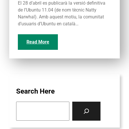
El 28 d’abril es publicarà la versió definitiva
de l’Ubuntu 11.04 (de nom tècnic Natty
Narwhal). Amb aquest motiu, la comunitat
d’usuaris d’Ubuntu en català…
Read More
Search Here
S
e
a
r