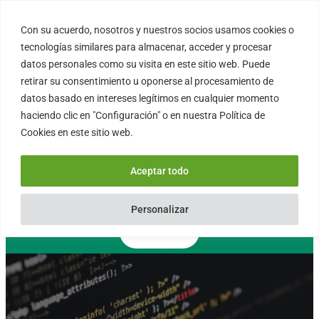
Saltar
al
Con su acuerdo, nosotros y nuestros socios usamos cookies o
FORTINUX.COM
contenido
tecnologías similares para almacenar, acceder y procesar
datos personales como su visita en este sitio web. Puede
retirar su consentimiento u oponerse al procesamiento de
08004 – Barcelona
datos basado en intereses legítimos en cualquier momento
Cataluña – España
haciendo clic en "Configuración" o en nuestra Política de
info@fortinux.com
Cookies en este sitio web.
SLA 24 hs. Soporte Online
0034 – 644 79 25 79
Aceptar todo
Lun – Vie 9:00 AM a 6:00PM
Personalizar
Contacto