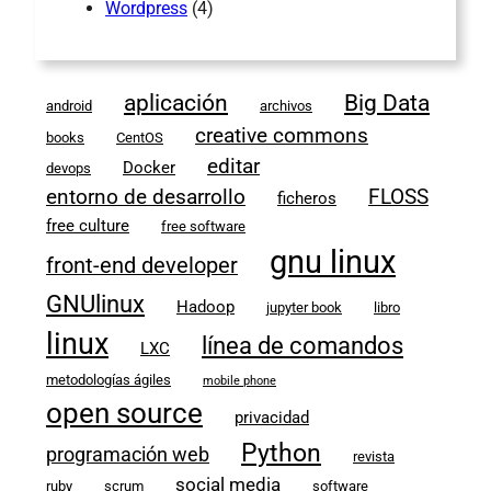
Wordpress
(4)
aplicación
Big Data
android
archivos
creative commons
books
CentOS
editar
Docker
devops
entorno de desarrollo
FLOSS
ficheros
free culture
free software
gnu linux
front-end developer
GNUlinux
Hadoop
jupyter book
libro
linux
línea de comandos
LXC
metodologías ágiles
mobile phone
open source
privacidad
Python
programación web
revista
social media
ruby
scrum
software