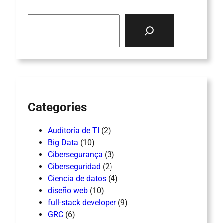
S
e
a
r
c
h
Categories
Auditoría de TI
(2)
Big Data
(10)
Cibersegurança
(3)
Ciberseguridad
(2)
Ciencia de datos
(4)
diseño web
(10)
full-stack developer
(9)
GRC
(6)