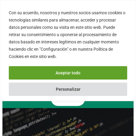
Saltar
al
Con su acuerdo, nosotros y nuestros socios usamos cookies o
FORTINUX.COM
contenido
tecnologías similares para almacenar, acceder y procesar
datos personales como su visita en este sitio web. Puede
retirar su consentimiento u oponerse al procesamiento de
08004 – Barcelona
datos basado en intereses legítimos en cualquier momento
Cataluña – España
haciendo clic en "Configuración" o en nuestra Política de
info@fortinux.com
Cookies en este sitio web.
SLA 24 hs. Soporte Online
0034 – 644 79 25 79
Aceptar todo
Lun – Vie 9:00 AM a 6:00PM
Personalizar
Contacto