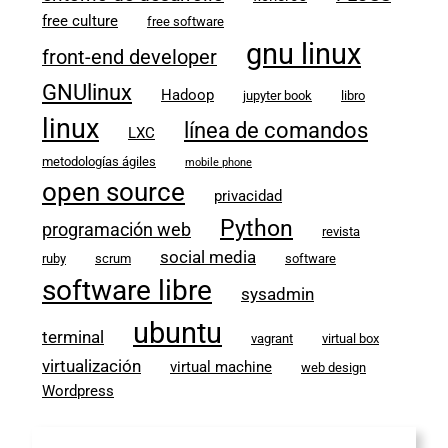
free culture
free software
gnu linux
front-end developer
GNUlinux
Hadoop
jupyter book
libro
linux
línea de comandos
LXC
metodologías ágiles
mobile phone
open source
privacidad
Python
programación web
revista
social media
ruby
scrum
software
software libre
sysadmin
ubuntu
terminal
vagrant
virtual box
virtualización
virtual machine
web design
Wordpress