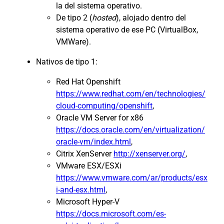
la del sistema operativo.
De tipo 2 (
hosted
), alojado dentro del
sistema operativo de ese PC (VirtualBox,
VMWare).
Nativos de tipo 1:
Red Hat Openshift
https://www.redhat.com/en/technologies/
cloud-computing/openshift
,
Oracle VM Server for x86
https://docs.oracle.com/en/virtualization/
oracle-vm/index.html
,
Citrix XenServer
http://xenserver.org/
,
VMware ESX/ESXi
https://www.vmware.com/ar/products/esx
i-and-esx.html
,
Microsoft Hyper-V
https://docs.microsoft.com/es-