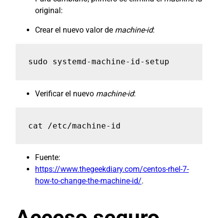
original:
Crear el nuevo valor de
machine-id
:
sudo systemd-machine-id-setup
Verificar el nuevo
machine-id
:
cat /etc/machine-id
Fuente:
https://www.thegeekdiary.com/centos-rhel-7-
how-to-change-the-machine-id/
.
Acceso seguro