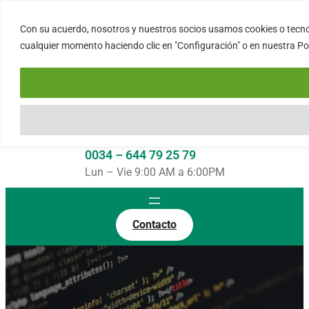
Saltar
al
Con su acuerdo, nosotros y nuestros socios usamos cookies o tecnol
FORTINUX.COM
contenido
cualquier momento haciendo clic en "Configuración" o en nuestra Polí
08004 – Barcelona
Cataluña – España
info@fortinux.com
SLA 24 hs. Soporte Online
0034 – 644 79 25 79
Lun – Vie 9:00 AM a 6:00PM
Contacto