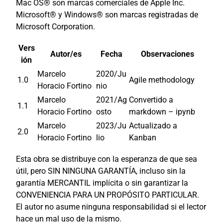
Mac OS® son marcas comerciales de Apple Inc.
Microsoft® y Windows® son marcas registradas de
Microsoft Corporation.
Vers
Autor/es
Fecha
Observaciones
ión
Marcelo
2020/Ju
1.0
Agile methodology
Horacio Fortino
nio
Marcelo
2021/Ag
Convertido a
1.1
Horacio Fortino
osto
markdown – ipynb
Marcelo
2023/Ju
Actualizado a
2.0
Horacio Fortino
lio
Kanban
Esta obra se distribuye con la esperanza de que sea
útil, pero SIN NINGUNA GARANTÍA, incluso sin la
garantía MERCANTIL implícita o sin garantizar la
CONVENIENCIA PARA UN PROPÓSITO PARTICULAR.
El autor no asume ninguna responsabilidad si el lector
hace un mal uso de la mismo.