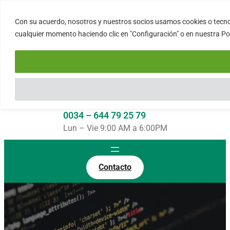
Saltar
al
Con su acuerdo, nosotros y nuestros socios usamos cookies o tecnol
FORTINUX.COM
contenido
cualquier momento haciendo clic en "Configuración" o en nuestra Polí
08004 – Barcelona
Cataluña – España
info@fortinux.com
SLA 24 hs. Soporte Online
0034 – 644 79 25 79
Lun – Vie 9:00 AM a 6:00PM
Contacto