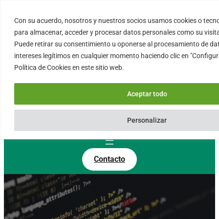
Saltar
al
Con su acuerdo, nosotros y nuestros socios usamos cookies o tecno
FORTINUX.COM
contenido
para almacenar, acceder y procesar datos personales como su visita 
Puede retirar su consentimiento u oponerse al procesamiento de d
intereses legítimos en cualquier momento haciendo clic en "Configur
08004 – Barcelona
Política de Cookies en este sitio web.
Cataluña – España
info@fortinux.com
Aceptar todo
SLA 24 hs. Soporte Online
0034 – 644 79 25 79
Personalizar
Lun – Vie 9:00 AM a 6:00PM
Contacto