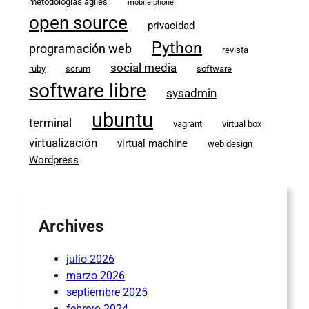
metodologías ágiles
mobile phone
open source
privacidad
Python
programación web
revista
social media
ruby
scrum
software
software libre
sysadmin
ubuntu
terminal
vagrant
virtual box
virtualización
virtual machine
web design
Wordpress
Archives
julio 2026
marzo 2026
septiembre 2025
febrero 2024