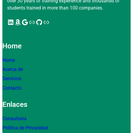
over 30 years of training experience and thousands of
students trained in more than 100 companies.
LinkedIn
Amazon
Google
Enlace
GitHub
Enlace
Home
Home
Acerca de
Servicios
Contacto
Enlaces
Consultoria
Política de Privacidad