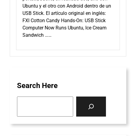
Ubuntu y el otro con Android dentro de un
USB Stick. El artículo original en inglés:
FXI Cotton Candy Hands-On: USB Stick
Computer Now Runs Ubuntu, Ice Cream
Sandwich ……
Search Here
S
e
a
r
c