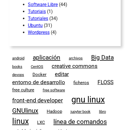
Software Libre
(44)
Tutoriais
(1)
Tutoriales
(34)
Ubuntu
(31)
Wordpress
(4)
aplicación
Big Data
android
archivos
creative commons
books
CentOS
editar
Docker
devops
entorno de desarrollo
FLOSS
ficheros
free culture
free software
gnu linux
front-end developer
GNUlinux
Hadoop
jupyter book
libro
linux
línea de comandos
LXC