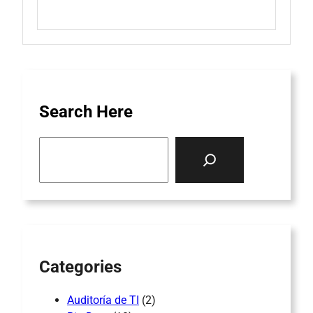
Search Here
S
e
a
r
c
h
Categories
Auditoría de TI
(2)