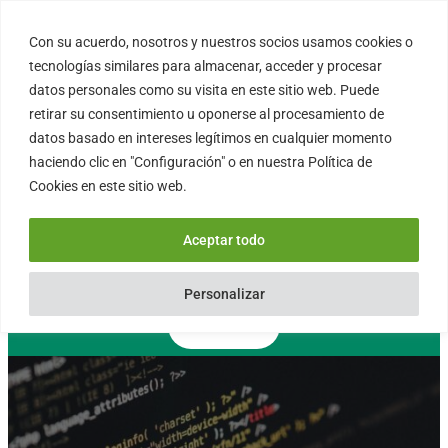
Saltar
al
Con su acuerdo, nosotros y nuestros socios usamos cookies o
FORTINUX.COM
contenido
tecnologías similares para almacenar, acceder y procesar
datos personales como su visita en este sitio web. Puede
retirar su consentimiento u oponerse al procesamiento de
08004 – Barcelona
datos basado en intereses legítimos en cualquier momento
Cataluña – España
haciendo clic en "Configuración" o en nuestra Política de
info@fortinux.com
Cookies en este sitio web.
SLA 24 hs. Soporte Online
0034 – 644 79 25 79
Aceptar todo
Lun – Vie 9:00 AM a 6:00PM
Personalizar
Contacto