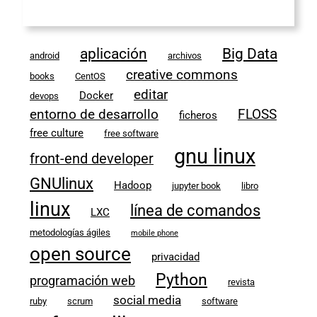
aplicación
Big Data
android
archivos
creative commons
books
CentOS
editar
Docker
devops
entorno de desarrollo
FLOSS
ficheros
free culture
free software
gnu linux
front-end developer
GNUlinux
Hadoop
jupyter book
libro
linux
línea de comandos
LXC
metodologías ágiles
mobile phone
open source
privacidad
Python
programación web
revista
social media
ruby
scrum
software