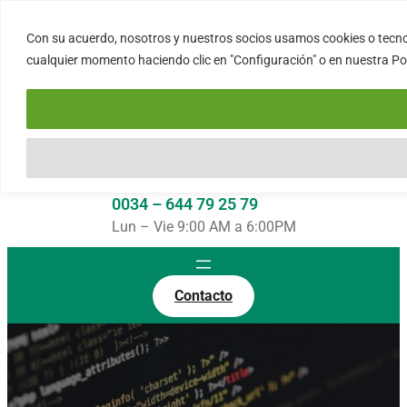
Saltar
al
Con su acuerdo, nosotros y nuestros socios usamos cookies o tecnol
FORTINUX.COM
contenido
cualquier momento haciendo clic en "Configuración" o en nuestra Polí
08004 – Barcelona
Cataluña – España
info@fortinux.com
SLA 24 hs. Soporte Online
0034 – 644 79 25 79
Lun – Vie 9:00 AM a 6:00PM
Contacto