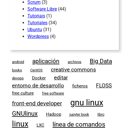
Scrum
(3)
Software Libre
(44)
Tutoriais
(1)
Tutoriales
(34)
Ubuntu
(31)
Wordpress
(4)
aplicación
Big Data
android
archivos
creative commons
books
CentOS
editar
Docker
devops
entorno de desarrollo
FLOSS
ficheros
free culture
free software
gnu linux
front-end developer
GNUlinux
Hadoop
jupyter book
libro
linux
línea de comandos
LXC