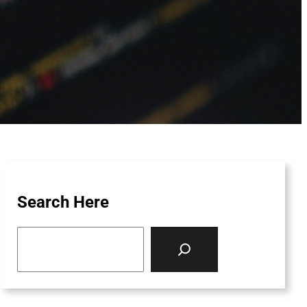
Search Here
S
e
a
r
c