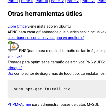
Parte I
|
Parte II
|
Parte III
|
Parte IV
|
Parte V
|
Parte VI
|
Parte
Otras herramientas útiles
Libre Office
viene instalado en Ubuntu
APNG para crear gif animados que pueden servir inclusive
crear-banners-con-archivos-apng-en-gnulinux/
PNGQuant para reducir el tamaño de las imágenes 
en-linux/
Trimage para optimizar el tamaño de archivos PNG y JPG:
trimage/
Dia
como editor de diagramas de todo tipo. Lo instalamos 
sudo apt-get install dia
PHPMyAdmin
para administrar bases de datos MySQL