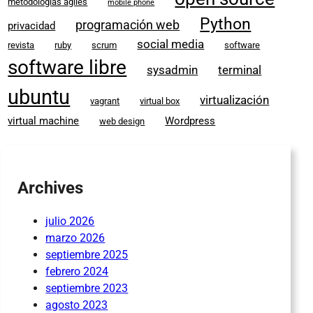
metodologías ágiles
mobile phone
Python
programación web
privacidad
social media
revista
ruby
scrum
software
software libre
sysadmin
terminal
ubuntu
virtualización
vagrant
virtual box
virtual machine
Wordpress
web design
Archives
julio 2026
marzo 2026
septiembre 2025
febrero 2024
septiembre 2023
agosto 2023