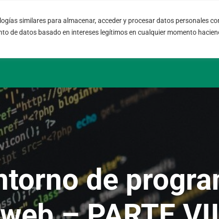
ogías similares para almacenar, acceder y procesar datos personales com
08004 – Barcelona
info@fort
nto de datos basado en intereses legítimos en cualquier momento haciend
Cataluña – España
SLA 24 hs.
torno de progra
web – PARTE VI