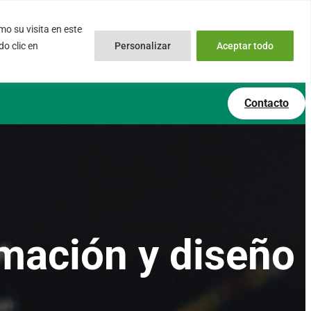
o su visita en este
inux.com
0034 – 644 79 25 79
o clic en
Personalizar
Aceptar todo
 Soporte Online
Lun – Vie 9:00 AM a 6:00PM
Contacto
mación y diseño
I