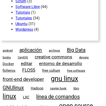
Scrum
(3)
Software Libre
(44)
Tutoriais
(1)
Tutoriales
(34)
Ubuntu
(31)
Wordpress
(4)
aplicación
Big Data
android
archivos
creative commons
books
CentOS
devops
editar
entorno de desarrollo
Docker
FLOSS
ficheros
free culture
free software
gnu linux
front-end developer
GNUlinux
Hadoop
jupyter book
libro
linux
línea de comandos
LXC
open source