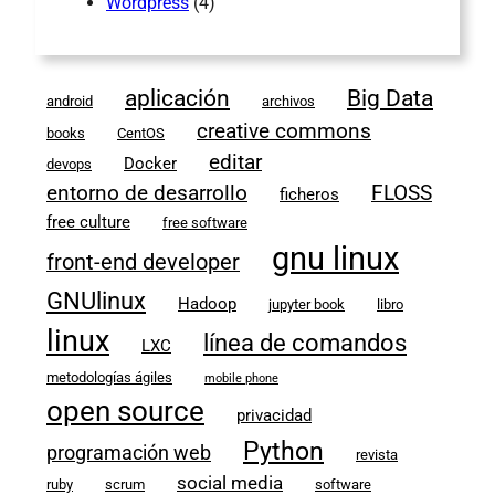
Wordpress
(4)
aplicación
Big Data
android
archivos
creative commons
books
CentOS
editar
Docker
devops
entorno de desarrollo
FLOSS
ficheros
free culture
free software
gnu linux
front-end developer
GNUlinux
Hadoop
jupyter book
libro
linux
línea de comandos
LXC
metodologías ágiles
mobile phone
open source
privacidad
Python
programación web
revista
social media
ruby
scrum
software