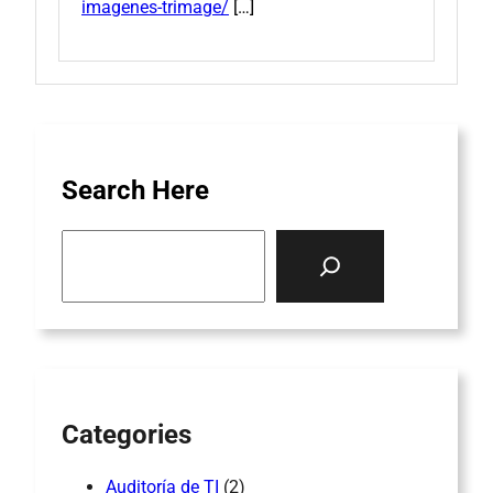
imagenes-trimage/
[…]
Search Here
S
e
a
r
c
h
Categories
Auditoría de TI
(2)