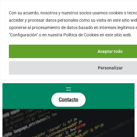
Saltar
al
Con su acuerdo, nosotros y nuestros socios usamos cookies o tecno
FORTINUX.COM
contenido
acceder y procesar datos personales como su visita en este sitio we
oponerse al procesamiento de datos basado en intereses legítimos 
"Configuración" o en nuestra Política de Cookies en este sitio web.
08004 – Barcelona
Cataluña – España
Aceptar todo
info@fortinux.com
SLA 24 hs. Soporte Online
Personalizar
0034 – 644 79 25 79
Lun – Vie 9:00 AM a 6:00PM
Contacto