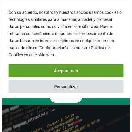
Saltar
al
Con su acuerdo, nosotros y nuestros socios usamos cookies o
FORTINUX.COM
contenido
tecnologías similares para almacenar, acceder y procesar
datos personales como su visita en este sitio web. Puede
retirar su consentimiento u oponerse al procesamiento de
08004 – Barcelona
datos basado en intereses legítimos en cualquier momento
Cataluña – España
haciendo clic en "Configuración" o en nuestra Política de
info@fortinux.com
Cookies en este sitio web.
SLA 24 hs. Soporte Online
0034 – 644 79 25 79
Aceptar todo
Lun – Vie 9:00 AM a 6:00PM
Personalizar
Contacto