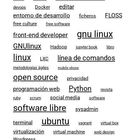
editar
Docker
devops
entorno de desarrollo
FLOSS
ficheros
free culture
free software
gnu linux
front-end developer
GNUlinux
Hadoop
jupyter book
libro
linux
línea de comandos
LXC
metodologías ágiles
mobile phone
open source
privacidad
Python
programación web
revista
social media
ruby
scrum
software
software libre
sysadmin
ubuntu
terminal
vagrant
virtual box
virtualización
virtual machine
web design
Wordpress