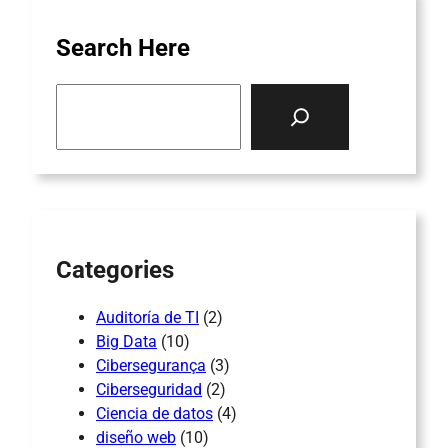
Search Here
S
e
a
r
c
h
Categories
Auditoría de TI
(2)
Big Data
(10)
Cibersegurança
(3)
Ciberseguridad
(2)
Ciencia de datos
(4)
diseño web
(10)