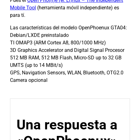
Pues el
Open Pho(n)e (w. Li)nux – The Independent
Mobile Tool
(herramienta móvil independiente) es
para tí.
Las características del modelo OpenPhoenux GTA04:
Debian/LXDE preinstalado
TI OMAP3 (ARM Cortex A8, 800/1000 MHz)
3D Graphics Accelerator and Digital Signal Procesor
512 MB RAM, 512 MB Flash, Micro-SD up to 32 GB
UMTS (up to 14 MBit/s)
GPS, Navigation Sensors, WLAN, Bluetooth, OTG2.0
Camera opcional
Una respuesta a