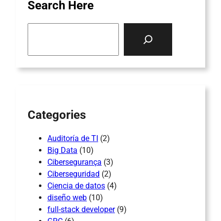
Search Here
S
e
a
r
c
h
Categories
Auditoría de TI
(2)
Big Data
(10)
Cibersegurança
(3)
Ciberseguridad
(2)
Ciencia de datos
(4)
diseño web
(10)
full-stack developer
(9)