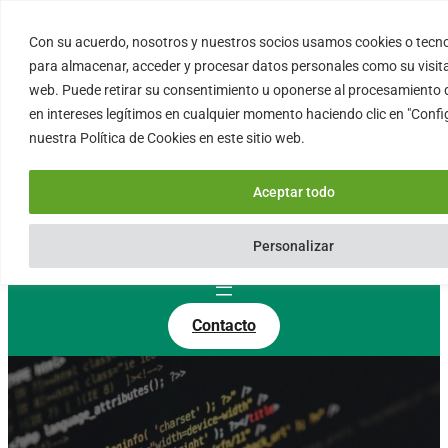
Saltar
al
Con su acuerdo, nosotros y nuestros socios usamos cookies o tecno
FORTINUX.COM
contenido
para almacenar, acceder y procesar datos personales como su visita 
web. Puede retirar su consentimiento u oponerse al procesamiento
en intereses legítimos en cualquier momento haciendo clic en "Confi
08004 – Barcelona
nuestra Política de Cookies en este sitio web.
Cataluña – España
info@fortinux.com
Aceptar todo
SLA 24 hs. Soporte Online
0034 – 644 79 25 79
Personalizar
Lun – Vie 9:00 AM a 6:00PM
Contacto