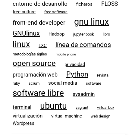
entorno de desarrollo
FLOSS
ficheros
free culture
free software
gnu linux
front-end developer
GNUlinux
Hadoop
jupyter book
libro
linux
línea de comandos
LXC
metodologías ágiles
mobile phone
open source
privacidad
Python
programación web
revista
social media
ruby
scrum
software
software libre
sysadmin
ubuntu
terminal
vagrant
virtual box
virtualización
virtual machine
web design
Wordpress