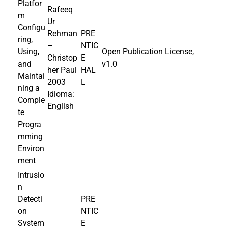
Platfor
Rafeeq
m
Ur
Configu
Rehman
PRE
ring,
–
NTIC
Using,
Open Publication License,
Christop
E
and
v1.0
her Paul
HAL
Maintai
2003
L
ning a
Idioma:
Comple
English
te
Progra
mming
Environ
ment
Intrusio
n
Detecti
PRE
on
NTIC
System
E