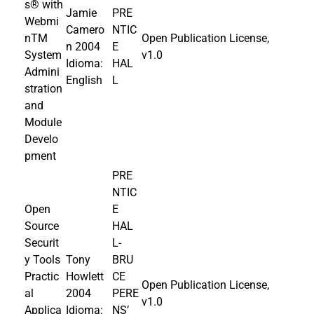
s® with
Jamie
PRE
Webmi
Camero
NTIC
nTM
Open Publication License,
n 2004
E
System
v1.0
Idioma:
HAL
Admini
English
L
stration
and
Module
Develo
pment
PRE
NTIC
Open
E
Source
HAL
Securit
L-
y Tools
Tony
BRU
Practic
Howlett
CE
Open Publication License,
al
2004
PERE
v1.0
Applica
Idioma:
NS’