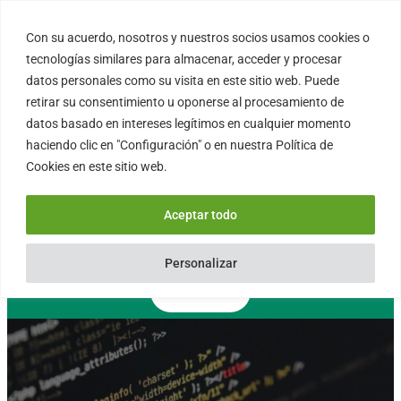
Saltar
al
Con su acuerdo, nosotros y nuestros socios usamos cookies o
FORTINUX.COM
contenido
tecnologías similares para almacenar, acceder y procesar
datos personales como su visita en este sitio web. Puede
retirar su consentimiento u oponerse al procesamiento de
08004 – Barcelona
datos basado en intereses legítimos en cualquier momento
Cataluña – España
haciendo clic en "Configuración" o en nuestra Política de
info@fortinux.com
Cookies en este sitio web.
SLA 24 hs. Soporte Online
0034 – 644 79 25 79
Aceptar todo
Lun – Vie 9:00 AM a 6:00PM
Personalizar
Contacto