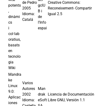
de Pedro
Creative Commons:
potents
gclU
2005
Reconeixement- Compartir
,
B i
Idioma:
Igual 2.5
dinàmi
de
Catalá
cs
l’Info
i
espai
col·lab
oratius,
basats
en
tecnolo
gia
Wiki
Mandra
ke
Varios
Linux
Autores
Man
9.0:
2002
drak
Licencia de Documentación
Aplicac
Idioma:
eSoft
Libre GNU, Versión 1.1
iones
Castella
SA