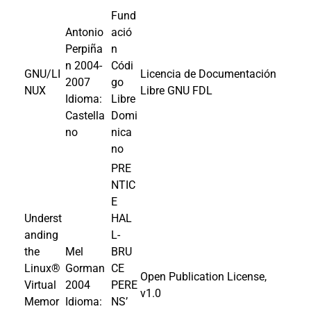
Fund
Antonio
ació
Perpiña
n
n
2004
-
Códi
GNU/LI
Licencia de Documentación
2007
go
NUX
Libre GNU FDL
Idioma:
Libre
Castella
Domi
no
nica
no
PRE
NTIC
E
Underst
HAL
anding
L-
the
Mel
BRU
Linux®
Gorman
CE
Open Publication License,
Virtual
2004
PERE
v1.0
Memor
Idioma:
NS’