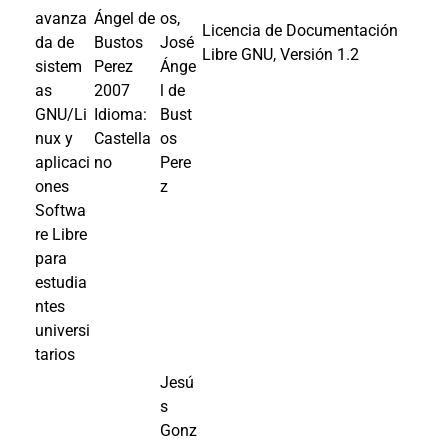
avanza
Ángel de
os,
Licencia de Documentación
da de
Bustos
José
Libre GNU, Versión 1.2
sistem
Perez
Ánge
as
2007
l de
GNU/Li
Idioma:
Bust
nux y
Castella
os
aplicaci
no
Pere
ones
z
Softwa
re Libre
para
estudia
ntes
universi
tarios
Jesú
s
Gonz