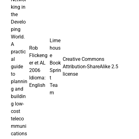
king in
the
Develo
ping
World.
Lime
A
Rob
hous
practic
Flickeng
e
al
Creative Commons
er et AL
Book
guide
Attribution-ShareAlike 2.5
2006
Sprin
to
license
Idioma:
t
plannin
English
Tea
g and
m
buildin
g low-
cost
teleco
mmuni
cations