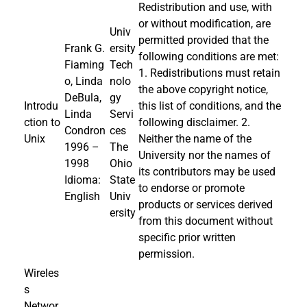
Redistribution and use, with
or without modification, are
Univ
permitted provided that the
Frank G.
ersity
following conditions are met:
Fiaming
Tech
1. Redistributions must retain
o, Linda
nolo
the above copyright notice,
DeBula,
gy
Introdu
this list of conditions, and the
Linda
Servi
ction to
following disclaimer. 2.
Condron
ces
Unix
Neither the name of the
1996 –
The
University nor the names of
1998
Ohio
its contributors may be used
Idioma:
State
to endorse or promote
English
Univ
products or services derived
ersity
from this document without
specific prior written
permission.
Wireles
s
Networ