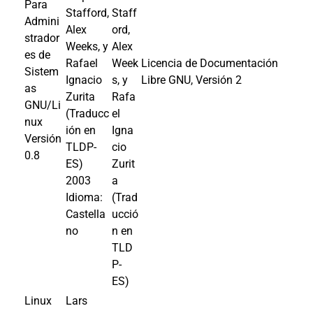
Para
Stafford,
Staff
Admini
Alex
ord,
strador
Weeks, y
Alex
es de
Rafael
Week
Licencia de Documentación
Sistem
Ignacio
s, y
Libre GNU, Versión 2
as
Zurita
Rafa
GNU/Li
(Traducc
el
nux
ión en
Igna
Versión
TLDP-
cio
0.8
ES)
Zurit
2003
a
Idioma:
(Trad
Castella
ucció
no
n en
TLD
P-
ES)
Linux
Lars