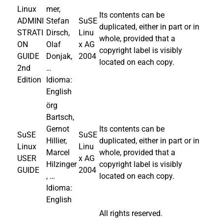
Linux
mer,
Its contents can be
ADMINI
Stefan
SuSE
duplicated, either in part or in
STRATI
Dirsch,
Linu
whole, provided that a
ON
Olaf
x AG
copyright label is visibly
GUIDE
Donjak,
2004
located on each copy.
2nd
…
Edition
Idioma:
English
örg
Bartsch,
Gernot
Its contents can be
SuSE
SuSE
Hillier,
duplicated, either in part or in
Linux
Linu
Marcel
whole, provided that a
USER
x AG
Hilzinger
copyright label is visibly
GUIDE
2004
, …
located on each copy.
Idioma:
English
All rights reserved.