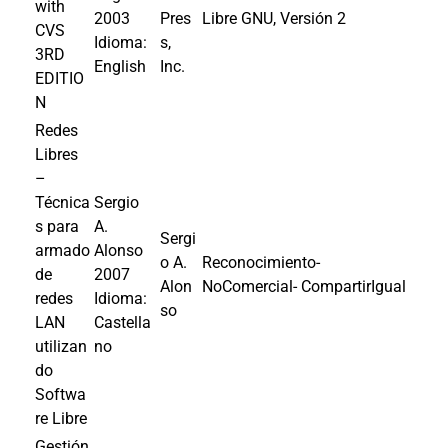
with
2003
Pres
Libre GNU, Versión 2
CVS
Idioma:
s,
3RD
English
Inc.
EDITIO
N
Redes
Libres
–
Técnica
Sergio
s para
A.
Sergi
armado
Alonso
o A.
Reconocimiento-
de
2007
Alon
NoComercial- CompartirIgual
redes
Idioma:
so
LAN
Castella
utilizan
no
do
Softwa
re Libre
Gestión