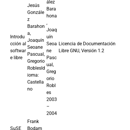
ález
Jesús
Bara
Gonzále
hona
z
,
Barahon
Joaq
a,
Introdu
uín
Joaquín
cción al
Seoa
Licencia de Documentación
Seoane
softwar
ne
Libre GNU, Versión 1.2
Pascual,
e libre
Pasc
Gregorio
ual,
RoblesId
Greg
ioma:
orio
Castella
Robl
no
es
2003
–
2004
Frank
SuSE
Bodam