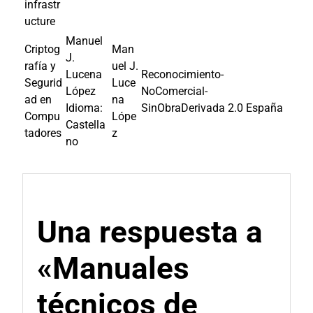
infrastr
ucture
Manuel
Criptog
Man
J.
rafía y
uel J.
Lucena
Reconocimiento-
Segurid
Luce
López
NoComercial-
ad en
na
Idioma:
SinObraDerivada 2.0 España
Compu
Lópe
Castella
tadores
z
no
Una respuesta a
«Manuales
técnicos de