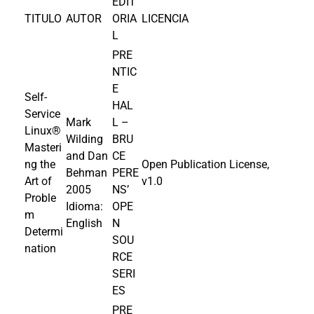
EDIT
TITULO
AUTOR
ORIA
LICENCIA
L
PRE
NTIC
E
Self-
HAL
Service
Mark
L –
Linux®
Wilding
BRU
Masteri
and Dan
CE
ng the
Open Publication License,
Behman
PERE
Art of
v1.0
2005
NS’
Proble
Idioma:
OPE
m
English
N
Determi
SOU
nation
RCE
SERI
ES
PRE