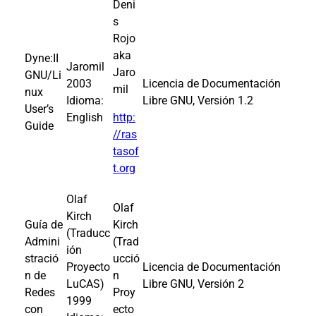
Deni
s
Rojo
aka
Dyne:II
Jaromil
Jaro
GNU/Li
2003
Licencia de Documentación
mil
nux
Idioma:
Libre GNU, Versión 1.2
User’s
English
http:
Guide
//ras
tasof
t.org
Olaf
Olaf
Kirch
Guía de
Kirch
(Traducc
Admini
(Trad
ión
stració
ucció
Proyecto
Licencia de Documentación
n de
n
LuCAS)
Libre GNU, Versión 2
Redes
Proy
1999
con
ecto