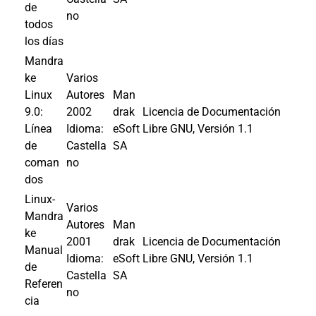
de
no
todos
los días
Mandra
ke
Varios
Linux
Autores
Man
9.0:
2002
drak
Licencia de Documentación
Línea
Idioma:
eSoft
Libre GNU, Versión 1.1
de
Castella
SA
coman
no
dos
Linux-
Varios
Mandra
Autores
Man
ke
2001
drak
Licencia de Documentación
Manual
Idioma:
eSoft
Libre GNU, Versión 1.1
de
Castella
SA
Referen
no
cia