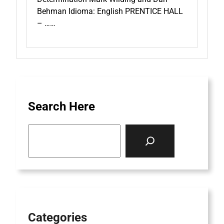
Behman Idioma: English PRENTICE HALL
– ……
Search Here
S
e
a
r
c
h
Categories