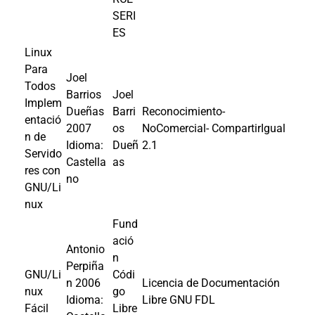
SERI
ES
Linux
Para
Joel
Todos
Barrios
Joel
Implem
Dueñas
Barri
Reconocimiento-
entació
2007
os
NoComercial- CompartirIgual
n de
Idioma:
Dueñ
2.1
Servido
Castella
as
res con
no
GNU/Li
nux
Fund
ació
Antonio
n
Perpiña
GNU/Li
Códi
n
2006
Licencia de Documentación
nux
go
Idioma:
Libre GNU FDL
Fácil
Libre