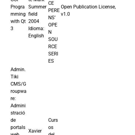
CE
Progra
Summer
Open Publication License,
PERE
mming
field
v1.0
NS’
with Qt
2004
OPE
3
Idioma:
N
English
SOU
RCE
SERI
ES
Admin.
Tiki
CMS/G
roupwa
re:
Admini
stració
de
Curs
portals
os
Xavier
web
del