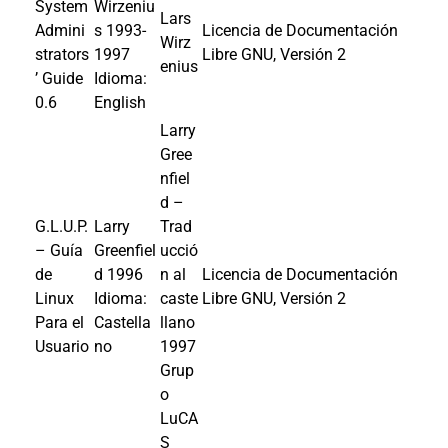
System
Wirzeniu
Lars
Admini
s
1993
-
Licencia de Documentación
Wirz
strators
1997
Libre GNU, Versión 2
enius
’ Guide
Idioma:
0.6
English
Larry
Gree
nfiel
d –
G.L.U.P.
Larry
Trad
– Guía
Greenfiel
ucció
de
d
1996
n al
Licencia de Documentación
Linux
Idioma:
caste
Libre GNU, Versión 2
Para el
Castella
llano
Usuario
no
1997
Grup
o
LuCA
S