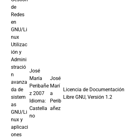
de
Redes
en
GNU/Li
nux
Utilizac
ión y
Admini
stració
José
n
María
José
avanza
Peribañe
Marí
da de
Licencia de Documentación
z
2007
a
sistem
Libre GNU, Versión 1.2
Idioma:
Perib
as
Castella
añez
GNU/Li
no
nux y
aplicaci
ones