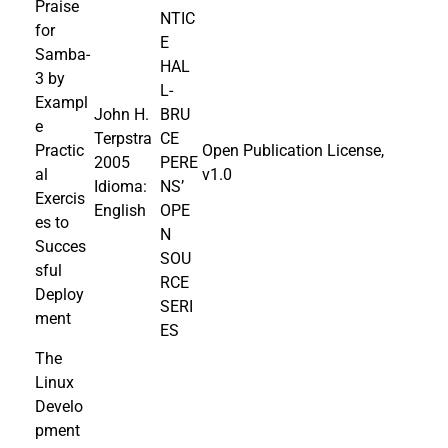
Praise
NTIC
for
E
Samba-
HAL
3 by
L-
Exampl
John H.
BRU
e
Terpstra
CE
Practic
Open Publication License,
2005
PERE
al
v1.0
Idioma:
NS’
Exercis
English
OPE
es to
N
Succes
SOU
sful
RCE
Deploy
SERI
ment
ES
The
Linux
Develo
pment