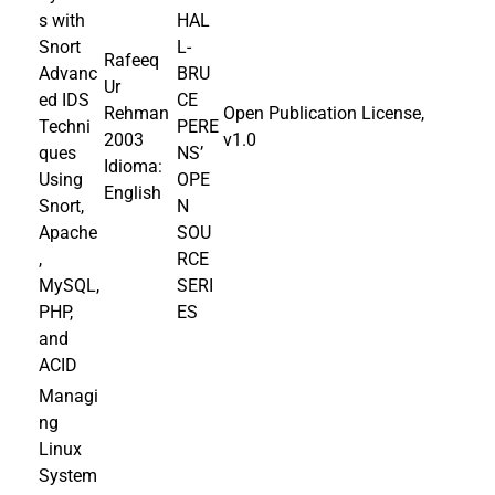
s with
HAL
Snort
L-
Rafeeq
Advanc
BRU
Ur
ed IDS
CE
Rehman
Open Publication License,
Techni
PERE
2003
v1.0
ques
NS’
Idioma:
Using
OPE
English
Snort,
N
Apache
SOU
,
RCE
MySQL,
SERI
PHP,
ES
and
ACID
Managi
ng
Linux
System