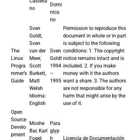
Castella
Domi
no
nica
no
Sven
Permission to reproduce this
Goldt,
document in whole or in part
Sven
is subject to the following
The
van der
Sven
conditions: 1. The copyright
Linux
Meer,
Goldt
notice remains intact and is
Progra
Scott
1994
included. 2. If you make
mmer’s
Burkett,
–
money with it the authors
Guide
Matt
1995
want a share. 3. The authors
Welsh
are not responsible for any
Idioma:
harm that might arise by the
English
use of it.
Open
Source
Moshe
Para
Develo
Bar, Karl
glyp
pment
Fogel
h
Licencia de Documentación