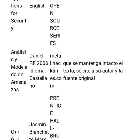
tions
English
OPE
for
N
Securit
SOU
y
RCE
SERI
ES
Análisi
Daniel
meta
s y
P.F
2006
l.hac
que se mantenga intacto el
Modela
Idioma:
ktim
texto, se cite a su autor y la
do de
Castella
es.co
fuente original
Amena
no
m
zas
PRE
NTIC
E
HAL
Jasmin
L-
C++
Blanchet
BRU
GUI
te Mark