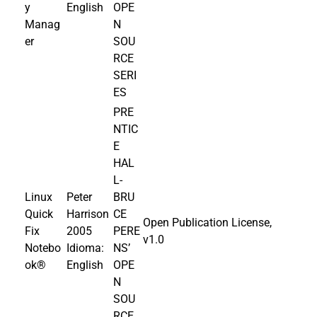
y
English
OPE
Manag
N
er
SOU
RCE
SERI
ES
PRE
NTIC
E
HAL
L-
Linux
Peter
BRU
Quick
Harrison
CE
Open Publication License,
Fix
2005
PERE
v1.0
Notebo
Idioma:
NS’
ok®
English
OPE
N
SOU
RCE