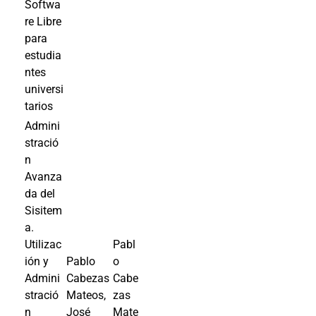
Softwa
re Libre
para
estudia
ntes
universi
tarios
Admini
stració
n
Avanza
da del
Sisitem
a.
Utilizac
Pabl
ión y
Pablo
o
Admini
Cabezas
Cabe
stració
Mateos,
zas
n
José
Mate