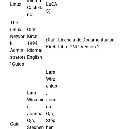
Idioma:
Linux
LuCA
Castella
S)
no
The
Linux
Olaf
Networ
Kirch
Olaf
Licencia de Documentación
k
1994
Kirch
Libre GNU, Versión 2
Admini
Idioma:
strators
English
’ Guide
Lars
Wirz
enius
Lars
,
Wirzeniu
Joan
s,
na
Joanna
Oja,
Oja,
Step
Guía
Stephen
hen