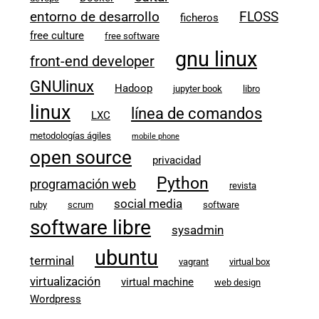
entorno de desarrollo
FLOSS
ficheros
free culture
free software
gnu linux
front-end developer
GNUlinux
Hadoop
jupyter book
libro
linux
línea de comandos
LXC
metodologías ágiles
mobile phone
open source
privacidad
Python
programación web
revista
social media
ruby
scrum
software
software libre
sysadmin
ubuntu
terminal
vagrant
virtual box
virtualización
virtual machine
web design
Wordpress