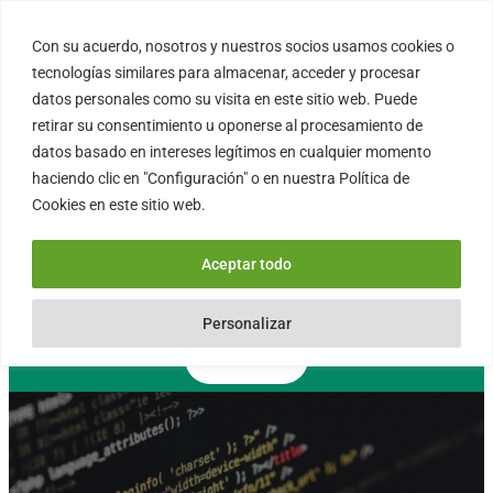
Saltar
al
Con su acuerdo, nosotros y nuestros socios usamos cookies o
FORTINUX.COM
contenido
tecnologías similares para almacenar, acceder y procesar
datos personales como su visita en este sitio web. Puede
retirar su consentimiento u oponerse al procesamiento de
08004 – Barcelona
datos basado en intereses legítimos en cualquier momento
Cataluña – España
haciendo clic en "Configuración" o en nuestra Política de
info@fortinux.com
Cookies en este sitio web.
SLA 24 hs. Soporte Online
0034 – 644 79 25 79
Aceptar todo
Lun – Vie 9:00 AM a 6:00PM
Personalizar
Contacto