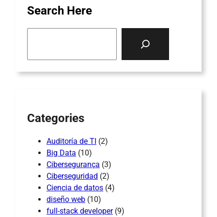
Search Here
S
e
a
r
c
h
Categories
Auditoría de TI
(2)
Big Data
(10)
Cibersegurança
(3)
Ciberseguridad
(2)
Ciencia de datos
(4)
diseño web
(10)
full-stack developer
(9)