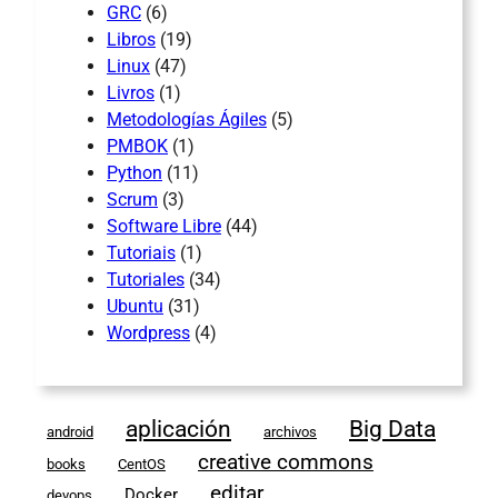
GRC
(6)
Libros
(19)
Linux
(47)
Livros
(1)
Metodologías Ágiles
(5)
PMBOK
(1)
Python
(11)
Scrum
(3)
Software Libre
(44)
Tutoriais
(1)
Tutoriales
(34)
Ubuntu
(31)
Wordpress
(4)
aplicación
Big Data
android
archivos
creative commons
books
CentOS
editar
Docker
devops