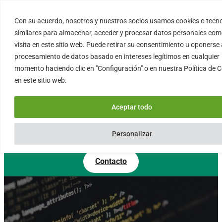
Saltar
al
Con su acuerdo, nosotros y nuestros socios usamos cookies o tecn
FORTINUX.COM
contenido
similares para almacenar, acceder y procesar datos personales com
visita en este sitio web. Puede retirar su consentimiento u oponerse 
procesamiento de datos basado en intereses legítimos en cualquier
08004 – Barcelona
momento haciendo clic en "Configuración" o en nuestra Política de 
Cataluña – España
en este sitio web.
info@fortinux.com
SLA 24 hs. Soporte Online
Aceptar todo
0034 – 644 79 25 79
Lun – Vie 9:00 AM a 6:00PM
Personalizar
Contacto