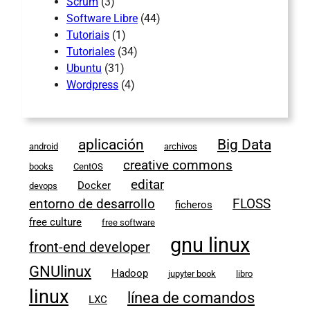
Scrum
(3)
Software Libre
(44)
Tutoriais
(1)
Tutoriales
(34)
Ubuntu
(31)
Wordpress
(4)
aplicación
Big Data
android
archivos
creative commons
books
CentOS
editar
Docker
devops
entorno de desarrollo
FLOSS
ficheros
free culture
free software
gnu linux
front-end developer
GNUlinux
Hadoop
jupyter book
libro
linux
línea de comandos
LXC