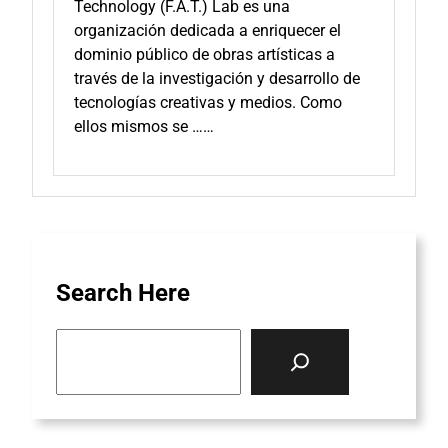
Technology (F.A.T.) Lab es una
organización dedicada a enriquecer el
dominio público de obras artísticas a
través de la investigación y desarrollo de
tecnologías creativas y medios. Como
ellos mismos se ……
Search Here
S
e
a
r
c