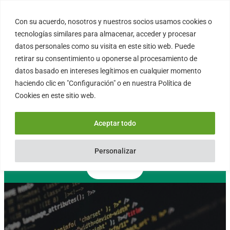
Saltar
al
Con su acuerdo, nosotros y nuestros socios usamos cookies o
FORTINUX.COM
contenido
tecnologías similares para almacenar, acceder y procesar
datos personales como su visita en este sitio web. Puede
retirar su consentimiento u oponerse al procesamiento de
08004 – Barcelona
datos basado en intereses legítimos en cualquier momento
Cataluña – España
haciendo clic en "Configuración" o en nuestra Política de
info@fortinux.com
Cookies en este sitio web.
SLA 24 hs. Soporte Online
0034 – 644 79 25 79
Aceptar todo
Lun – Vie 9:00 AM a 6:00PM
Personalizar
Contacto