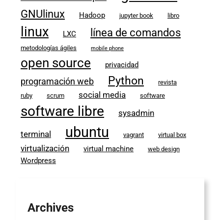
GNUlinux
Hadoop
jupyter book
libro
linux
línea de comandos
LXC
metodologías ágiles
mobile phone
open source
privacidad
Python
programación web
revista
social media
ruby
scrum
software
software libre
sysadmin
ubuntu
terminal
vagrant
virtual box
virtualización
virtual machine
web design
Wordpress
Archives