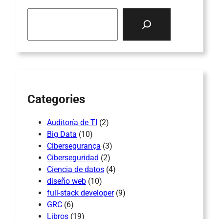
S
e
a
r
c
h
Categories
Auditoría de TI
(2)
Big Data
(10)
Cibersegurança
(3)
Ciberseguridad
(2)
Ciencia de datos
(4)
diseño web
(10)
full-stack developer
(9)
GRC
(6)
Libros
(19)