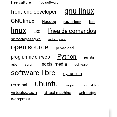
free culture
free software
gnu linux
front-end developer
GNUlinux
Hadoop
jupyter book
libro
linux
línea de comandos
LXC
metodologías ágiles
mobile phone
open source
privacidad
Python
programación web
revista
social media
ruby
scrum
software
software libre
sysadmin
ubuntu
terminal
vagrant
virtual box
virtualización
virtual machine
web design
Wordpress