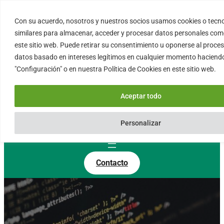
Saltar
al
Con su acuerdo, nosotros y nuestros socios usamos cookies o tecn
FORTINUX.COM
contenido
similares para almacenar, acceder y procesar datos personales como
este sitio web. Puede retirar su consentimiento u oponerse al proc
datos basado en intereses legítimos en cualquier momento haciendo
08004 – Barcelona
"Configuración" o en nuestra Política de Cookies en este sitio web.
Cataluña – España
info@fortinux.com
Aceptar todo
SLA 24 hs. Soporte Online
0034 – 644 79 25 79
Personalizar
Lun – Vie 9:00 AM a 6:00PM
Contacto