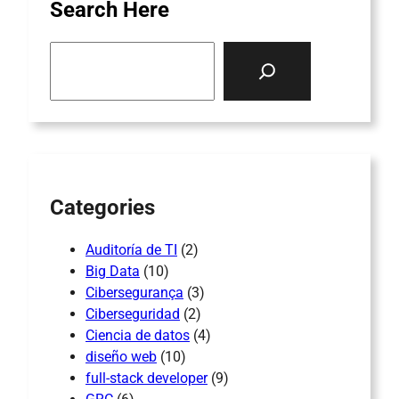
Search Here
S
e
a
r
c
h
Categories
Auditoría de TI
(2)
Big Data
(10)
Cibersegurança
(3)
Ciberseguridad
(2)
Ciencia de datos
(4)
diseño web
(10)
full-stack developer
(9)