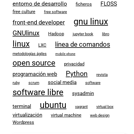
entorno de desarrollo
FLOSS
ficheros
free culture
free software
gnu linux
front-end developer
GNUlinux
Hadoop
jupyter book
libro
linux
línea de comandos
LXC
metodologías ágiles
mobile phone
open source
privacidad
Python
programación web
revista
social media
ruby
scrum
software
software libre
sysadmin
ubuntu
terminal
vagrant
virtual box
virtualización
virtual machine
web design
Wordpress