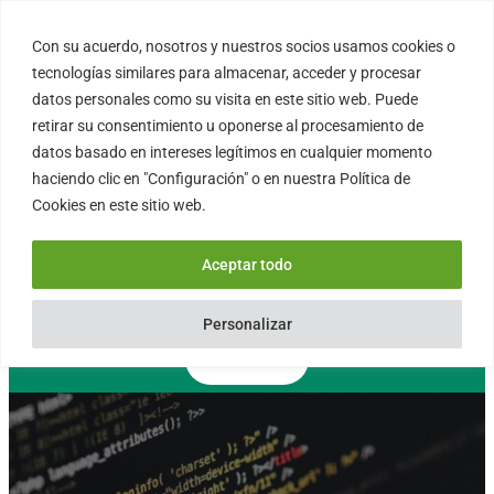
Saltar
al
Con su acuerdo, nosotros y nuestros socios usamos cookies o
FORTINUX.COM
contenido
tecnologías similares para almacenar, acceder y procesar
datos personales como su visita en este sitio web. Puede
retirar su consentimiento u oponerse al procesamiento de
08004 – Barcelona
datos basado en intereses legítimos en cualquier momento
Cataluña – España
haciendo clic en "Configuración" o en nuestra Política de
info@fortinux.com
Cookies en este sitio web.
SLA 24 hs. Soporte Online
0034 – 644 79 25 79
Aceptar todo
Lun – Vie 9:00 AM a 6:00PM
Personalizar
Contacto