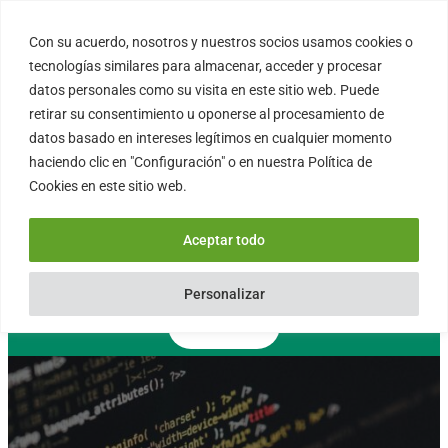
Saltar
al
Con su acuerdo, nosotros y nuestros socios usamos cookies o
FORTINUX.COM
contenido
tecnologías similares para almacenar, acceder y procesar
datos personales como su visita en este sitio web. Puede
retirar su consentimiento u oponerse al procesamiento de
08004 – Barcelona
datos basado en intereses legítimos en cualquier momento
Cataluña – España
haciendo clic en "Configuración" o en nuestra Política de
info@fortinux.com
Cookies en este sitio web.
SLA 24 hs. Soporte Online
0034 – 644 79 25 79
Aceptar todo
Lun – Vie 9:00 AM a 6:00PM
Personalizar
Contacto