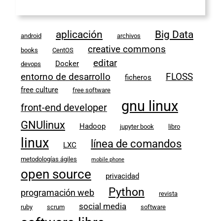
aplicación
Big Data
android
archivos
creative commons
books
CentOS
editar
Docker
devops
entorno de desarrollo
FLOSS
ficheros
free culture
free software
gnu linux
front-end developer
GNUlinux
Hadoop
jupyter book
libro
linux
línea de comandos
LXC
metodologías ágiles
mobile phone
open source
privacidad
Python
programación web
revista
social media
ruby
scrum
software