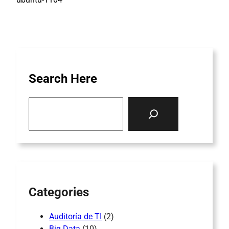
Search Here
S
e
a
r
c
h
Categories
Auditoría de TI
(2)
Big Data
(10)