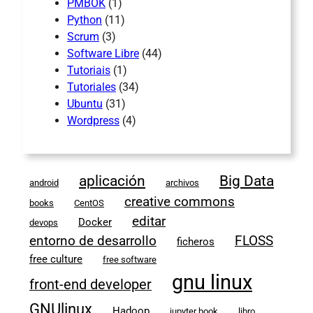
PMBOK
(1)
Python
(11)
Scrum
(3)
Software Libre
(44)
Tutoriais
(1)
Tutoriales
(34)
Ubuntu
(31)
Wordpress
(4)
aplicación
Big Data
android
archivos
creative commons
books
CentOS
editar
Docker
devops
entorno de desarrollo
FLOSS
ficheros
free culture
free software
gnu linux
front-end developer
GNUlinux
Hadoop
jupyter book
libro