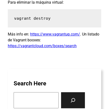
Para eliminar la máquina virtual:
vagrant destroy
Más info en:
https://www.vagrantup.com/
. Un listado
de Vagrant booxes:
https://vagrantcloud.com/boxes/search
Search Here
S
e
a