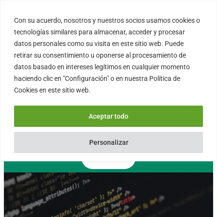
Saltar
al
Con su acuerdo, nosotros y nuestros socios usamos cookies o
FORTINUX.COM
contenido
tecnologías similares para almacenar, acceder y procesar
datos personales como su visita en este sitio web. Puede
retirar su consentimiento u oponerse al procesamiento de
08004 – Barcelona
datos basado en intereses legítimos en cualquier momento
Cataluña – España
haciendo clic en "Configuración" o en nuestra Política de
info@fortinux.com
Cookies en este sitio web.
SLA 24 hs. Soporte Online
0034 – 644 79 25 79
Aceptar todo
Lun – Vie 9:00 AM a 6:00PM
Personalizar
Contacto