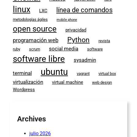
linux
línea de comandos
LXC
metodologías ágiles
mobile phone
open source
privacidad
Python
programación web
revista
social media
ruby
scrum
software
software libre
sysadmin
ubuntu
terminal
vagrant
virtual box
virtualización
virtual machine
web design
Wordpress
Archives
julio 2026