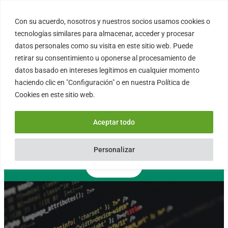
Saltar
al
Con su acuerdo, nosotros y nuestros socios usamos cookies o
FORTINUX.COM
contenido
tecnologías similares para almacenar, acceder y procesar
datos personales como su visita en este sitio web. Puede
retirar su consentimiento u oponerse al procesamiento de
08004 – Barcelona
datos basado en intereses legítimos en cualquier momento
Cataluña – España
haciendo clic en "Configuración" o en nuestra Política de
info@fortinux.com
Cookies en este sitio web.
SLA 24 hs. Soporte Online
0034 – 644 79 25 79
Aceptar todo
Lun – Vie 9:00 AM a 6:00PM
Personalizar
Contacto