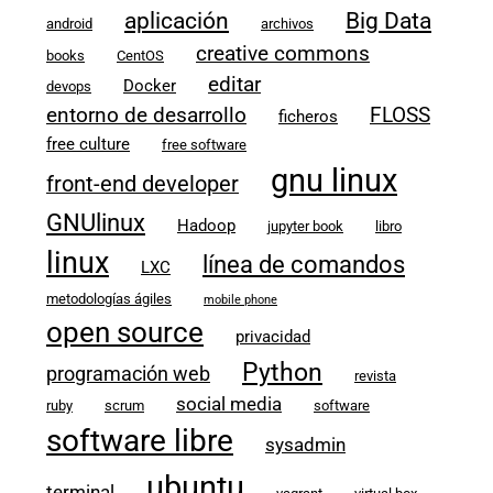
aplicación
Big Data
android
archivos
creative commons
books
CentOS
editar
Docker
devops
entorno de desarrollo
FLOSS
ficheros
free culture
free software
gnu linux
front-end developer
GNUlinux
Hadoop
jupyter book
libro
linux
línea de comandos
LXC
metodologías ágiles
mobile phone
open source
privacidad
Python
programación web
revista
social media
ruby
scrum
software
software libre
sysadmin
ubuntu
terminal