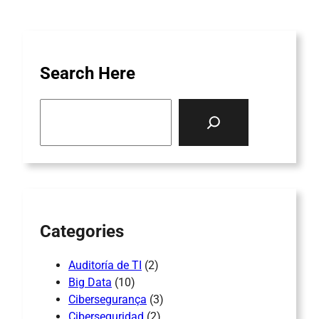
Search Here
S
e
a
r
c
h
Categories
Auditoría de TI
(2)
Big Data
(10)
Cibersegurança
(3)
Ciberseguridad
(2)