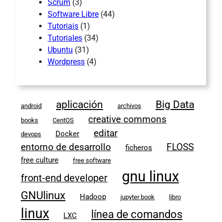
Scrum
(3)
Software Libre
(44)
Tutoriais
(1)
Tutoriales
(34)
Ubuntu
(31)
Wordpress
(4)
aplicación
Big Data
android
archivos
creative commons
books
CentOS
editar
Docker
devops
entorno de desarrollo
FLOSS
ficheros
free culture
free software
gnu linux
front-end developer
GNUlinux
Hadoop
jupyter book
libro
linux
línea de comandos
LXC