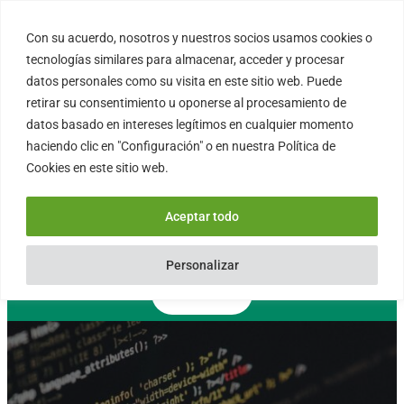
Saltar
al
Con su acuerdo, nosotros y nuestros socios usamos cookies o
FORTINUX.COM
contenido
tecnologías similares para almacenar, acceder y procesar
datos personales como su visita en este sitio web. Puede
retirar su consentimiento u oponerse al procesamiento de
08004 – Barcelona
datos basado en intereses legítimos en cualquier momento
Cataluña – España
haciendo clic en "Configuración" o en nuestra Política de
info@fortinux.com
Cookies en este sitio web.
SLA 24 hs. Soporte Online
0034 – 644 79 25 79
Aceptar todo
Lun – Vie 9:00 AM a 6:00PM
Personalizar
Contacto