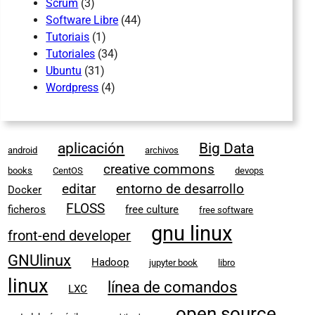
Scrum
(3)
Software Libre
(44)
Tutoriais
(1)
Tutoriales
(34)
Ubuntu
(31)
Wordpress
(4)
aplicación
Big Data
android
archivos
creative commons
books
CentOS
devops
editar
entorno de desarrollo
Docker
FLOSS
ficheros
free culture
free software
gnu linux
front-end developer
GNUlinux
Hadoop
jupyter book
libro
linux
línea de comandos
LXC
open source