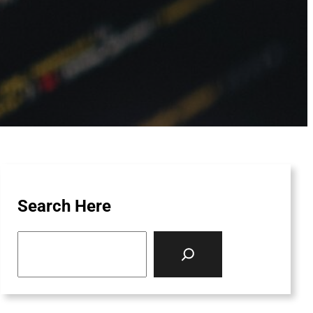
Search Here
S
e
a
r
c