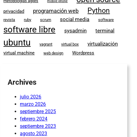
metodologías ágiles
mobile phone
Python
programación web
privacidad
social media
revista
ruby
scrum
software
software libre
sysadmin
terminal
ubuntu
virtualización
vagrant
virtual box
virtual machine
Wordpress
web design
Archives
julio 2026
marzo 2026
septiembre 2025
febrero 2024
septiembre 2023
agosto 2023