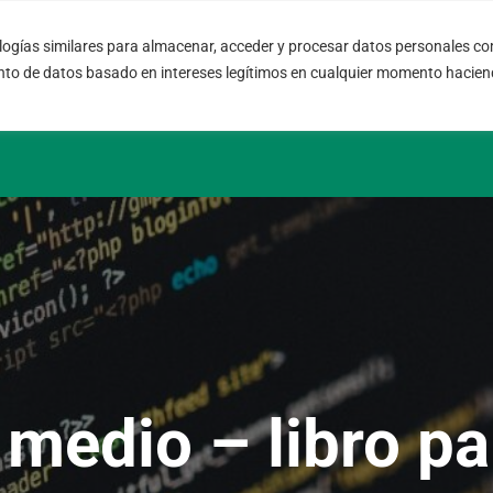
ogías similares para almacenar, acceder y procesar datos personales com
08004 – Barcelona
info@fort
nto de datos basado en intereses legítimos en cualquier momento haciend
Cataluña – España
SLA 24 hs.
 medio – libro p