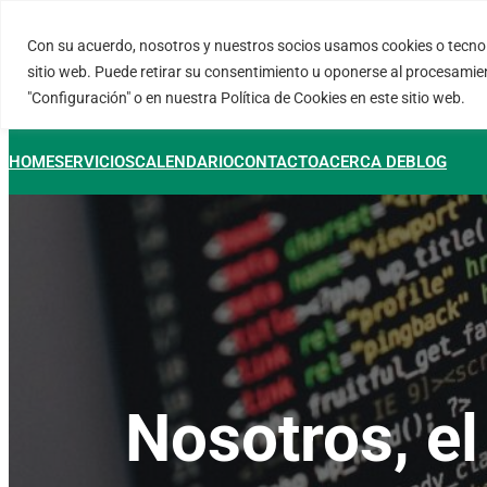
Saltar
al
Con su acuerdo, nosotros y nuestros socios usamos cookies o tecnol
FORTINUX.COM
contenido
sitio web. Puede retirar su consentimiento u oponerse al procesamie
"Configuración" o en nuestra Política de Cookies en este sitio web.
HOME
SERVICIOS
CALENDARIO
CONTACTO
ACERCA DE
BLOG
Nosotros, el