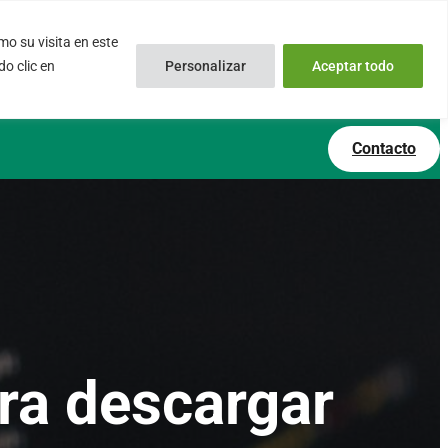
o su visita en este
inux.com
0034 – 644 79 25 79
o clic en
Personalizar
Aceptar todo
 Soporte Online
Lun – Vie 9:00 AM a 6:00PM
Contacto
ara descargar