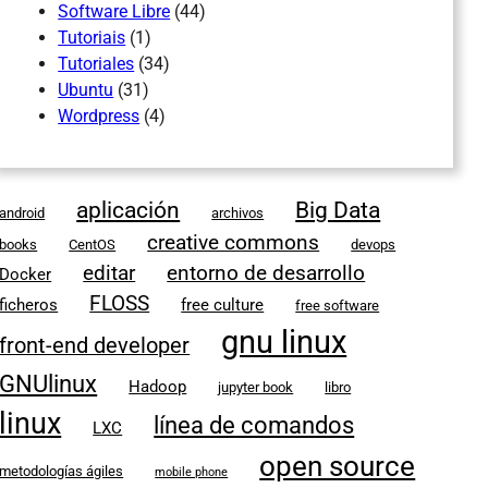
Software Libre
(44)
Tutoriais
(1)
Tutoriales
(34)
Ubuntu
(31)
Wordpress
(4)
aplicación
Big Data
android
archivos
creative commons
books
CentOS
devops
editar
entorno de desarrollo
Docker
FLOSS
ficheros
free culture
free software
gnu linux
front-end developer
GNUlinux
Hadoop
jupyter book
libro
linux
línea de comandos
LXC
open source
metodologías ágiles
mobile phone