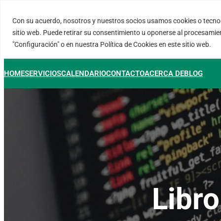
Saltar
al
Con su acuerdo, nosotros y nuestros socios usamos cookies o tecnol
FORTINUX.COM
contenido
sitio web. Puede retirar su consentimiento u oponerse al procesamie
"Configuración" o en nuestra Política de Cookies en este sitio web.
HOME
SERVICIOS
CALENDARIO
CONTACTO
ACERCA DE
BLOG
Libro