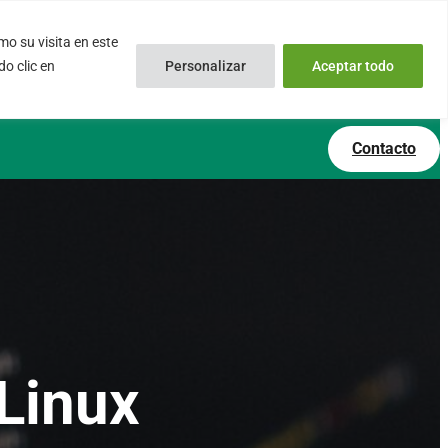
o su visita en este
inux.com
0034 – 644 79 25 79
o clic en
Personalizar
Aceptar todo
 Soporte Online
Lun – Vie 9:00 AM a 6:00PM
Contacto
Linux