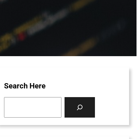
Search Here
S
e
a
r
c
h