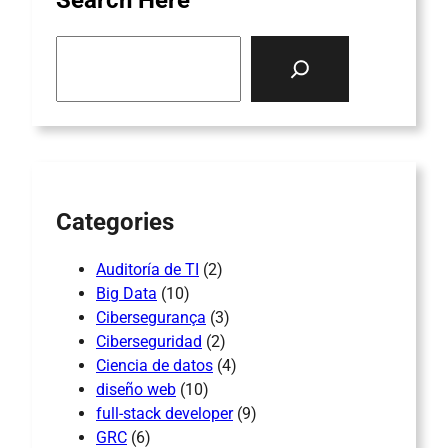
S
e
a
r
c
h
Categories
Auditoría de TI
(2)
Big Data
(10)
Cibersegurança
(3)
Ciberseguridad
(2)
Ciencia de datos
(4)
diseño web
(10)
full-stack developer
(9)
GRC
(6)