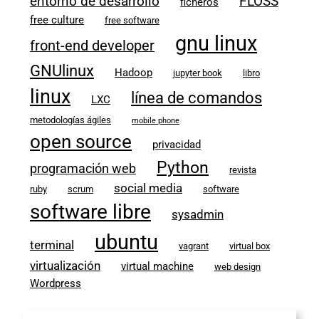
entorno de desarrollo
FLOSS
ficheros
free culture
free software
gnu linux
front-end developer
GNUlinux
Hadoop
jupyter book
libro
linux
línea de comandos
LXC
metodologías ágiles
mobile phone
open source
privacidad
Python
programación web
revista
social media
ruby
scrum
software
software libre
sysadmin
ubuntu
terminal
vagrant
virtual box
virtualización
virtual machine
web design
Wordpress