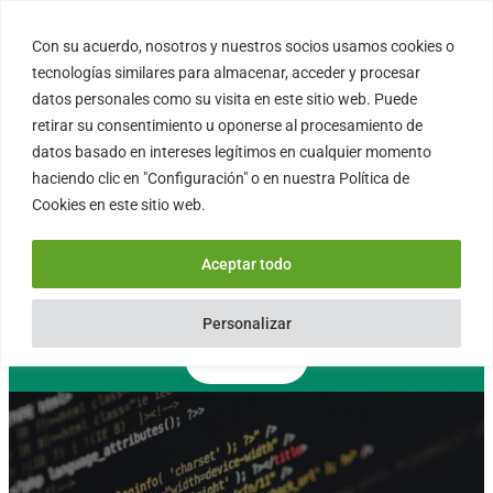
Saltar
al
Con su acuerdo, nosotros y nuestros socios usamos cookies o
FORTINUX.COM
contenido
tecnologías similares para almacenar, acceder y procesar
datos personales como su visita en este sitio web. Puede
retirar su consentimiento u oponerse al procesamiento de
08004 – Barcelona
datos basado en intereses legítimos en cualquier momento
Cataluña – España
haciendo clic en "Configuración" o en nuestra Política de
info@fortinux.com
Cookies en este sitio web.
SLA 24 hs. Soporte Online
0034 – 644 79 25 79
Aceptar todo
Lun – Vie 9:00 AM a 6:00PM
Personalizar
Contacto