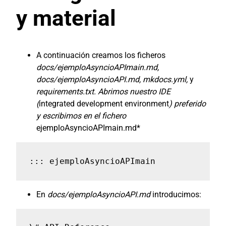
y material
A continuación creamos los ficheros
docs/ejemploAsyncioAPImain.md,
docs/ejemploAsyncioAPI.md, mkdocs.yml,
y
requirements.txt. Abrimos nuestro IDE
(
integrated development environment
) preferido
y escribimos en el fichero
ejemploAsyncioAPImain.md*
::: ejemploAsyncioAPImain
En
docs/ejemploAsyncioAPI.md
introducimos: