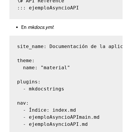
\# API Reference

::: ejemploAsyncioAPI
En
mkdocs.yml
:
site_name: Documentación de la aplicaci
theme:

  name: "material"

plugins:

  - mkdocstrings

nav:

  - Índice: index.md

  - ejemploAsyncioAPImain.md

  - ejemploAsyncioAPI.md