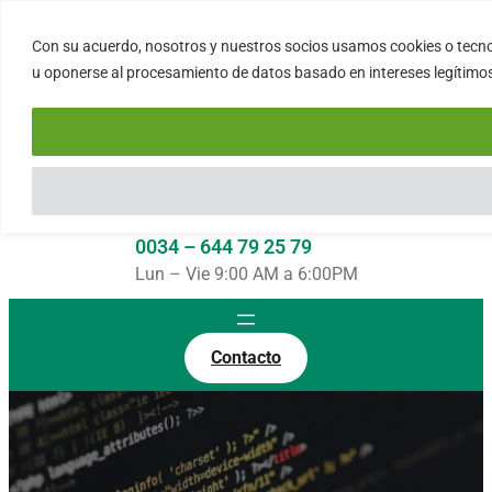
Saltar
al
Con su acuerdo, nosotros y nuestros socios usamos cookies o tecnol
FORTINUX.COM
contenido
u oponerse al procesamiento de datos basado en intereses legítimos 
08004 – Barcelona
Cataluña – España
info@fortinux.com
SLA 24 hs. Soporte Online
0034 – 644 79 25 79
Lun – Vie 9:00 AM a 6:00PM
Contacto