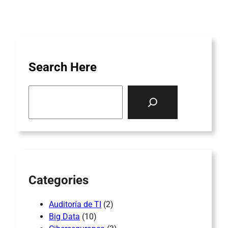
Search Here
S
e
a
r
c
h
Categories
Auditoría de TI
(2)
Big Data
(10)