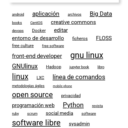
aplicación
Big Data
android
archivos
creative commons
books
CentOS
editar
Docker
devops
entorno de desarrollo
FLOSS
ficheros
free culture
free software
gnu linux
front-end developer
GNUlinux
Hadoop
jupyter book
libro
linux
línea de comandos
LXC
metodologías ágiles
mobile phone
open source
privacidad
Python
programación web
revista
social media
ruby
scrum
software
software libre
sysadmin