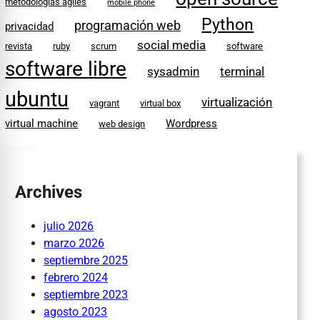
metodologías ágiles
mobile phone
Python
programación web
privacidad
social media
revista
ruby
scrum
software
software libre
sysadmin
terminal
ubuntu
virtualización
vagrant
virtual box
virtual machine
Wordpress
web design
Archives
julio 2026
marzo 2026
septiembre 2025
febrero 2024
septiembre 2023
agosto 2023