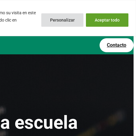
o su visita en este
inux.com
0034 – 644 79 25 79
o clic en
Personalizar
Aceptar todo
 Soporte Online
Lun – Vie 9:00 AM a 6:00PM
Contacto
la escuela