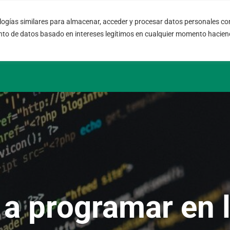
ogías similares para almacenar, acceder y procesar datos personales com
08004 – Barcelona
info@fort
nto de datos basado en intereses legítimos en cualquier momento haciend
Cataluña – España
SLA 24 hs.
a programar en 