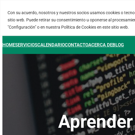
Saltar
al
Con su acuerdo, nosotros y nuestros socios usamos cookies o tecnol
FORTINUX.COM
contenido
sitio web. Puede retirar su consentimiento u oponerse al procesamie
"Configuración" o en nuestra Política de Cookies en este sitio web.
HOME
SERVICIOS
CALENDARIO
CONTACTO
ACERCA DE
BLOG
Aprender 