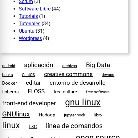
Scrum
(3)
Software Libre
(44)
Tutoriais
(1)
Tutoriales
(34)
Ubuntu
(31)
Wordpress
(4)
aplicación
Big Data
android
archivos
creative commons
books
CentOS
devops
editar
entorno de desarrollo
Docker
FLOSS
ficheros
free culture
free software
gnu linux
front-end developer
GNUlinux
Hadoop
jupyter book
libro
linux
línea de comandos
LXC
open source